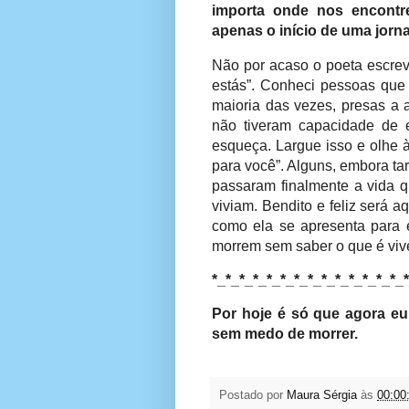
importa onde nos encont
apenas o início de uma jorn
Não por acaso o poeta escrev
estás”. Conheci pessoas que 
maioria das vezes, presas a 
não tiveram capacidade de e
esqueça. Largue isso e olhe à
para você”. Alguns, embora t
passaram finalmente a vida q
viviam. Bendito e feliz será 
como ela se apresenta para 
morrem sem saber o que é vive
*_*_*_*_*_*_*_*_*_*_*_*_*_*_
Por hoje é só que agora eu 
sem medo de morrer.
Postado por
Maura Sérgia
às
00:00