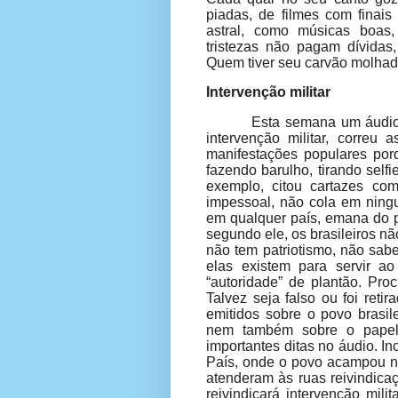
piadas, de filmes com finais
astral, como músicas boas,
tristezas não pagam dívidas
Quem tiver seu carvão molhad
Intervenção militar
Esta semana um áudio 
intervenção militar, correu 
manifestações populares por
fazendo barulho, tirando self
exemplo, citou cartazes com
impessoal, não cola em ningu
em qualquer país, emana do 
segundo ele, os brasileiros n
não tem patriotismo, não s
elas existem para servir a
“autoridade” de plantão. Pro
Talvez seja falso ou foi reti
emitidos sobre o povo brasil
nem também sobre o papel
importantes ditas no áudio. I
País, onde o povo acampou na
atenderam às ruas reivindica
reivindicará intervenção mil