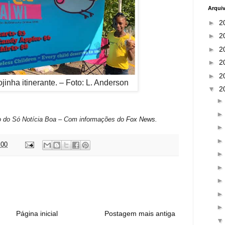
Arqui
►
2
►
2
►
2
►
2
►
2
jinha itinerante. – Foto: L. Anderson
▼
2
o do Só Notícia Boa – Com informações do
Fox News
.
:00
:
Página inicial
Postagem mais antiga