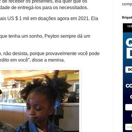
 de receber os presentes, ela quer que os
comp
dade de entregá-los para os necessitados.
Brigad
mais US $ 1 mil em doações agora em 2021. Ela
 que tenha um sonho, Peyton sempre dá um
o, não desista, porque provavelmente você pode
edito em você”, disse a menina.