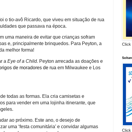
oi o tio-avô Ricardo, que viveu em situação de rua
iculdades que passava na época.
m uma maneira de evitar que crianças sofram
upas e, principalmente brinquedos. Para Peyton, a
Click
 da melhor forma!
Solta
ar a
Eye of a Child.
Peyton arrecada as doações e
brigos de moradores de rua
em Milwaukee e Los
de todas as formas. Ela cria camisetas e
os para vender em uma lojinha itinerante, que
ngeles.
udar ao próximo. Este ano, o desejo de
izar uma ‘festa comunitária’ e convidar algumas
Click