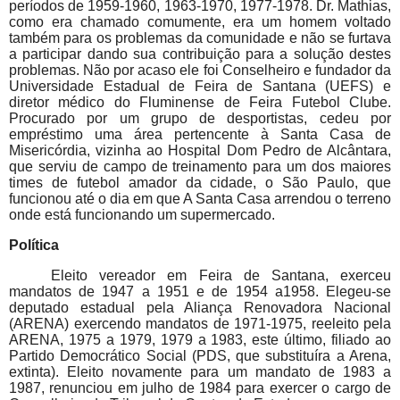
períodos de 1959-1960, 1963-1970, 1977-1978. Dr. Mathias,
como era chamado comumente, era um homem voltado
também para os problemas da comunidade e não se furtava
a participar dando sua contribuição para a solução destes
problemas. Não por acaso ele foi Conselheiro e fundador da
Universidade Estadual de Feira de Santana (UEFS) e
diretor médico do Fluminense de Feira Futebol Clube.
Procurado por um grupo de desportistas, cedeu por
empréstimo uma área pertencente à Santa Casa de
Misericórdia, vizinha ao Hospital Dom Pedro de Alcântara,
que serviu de campo de treinamento para um dos maiores
times de futebol amador da cidade, o São Paulo, que
funcionou até o dia em que A Santa Casa arrendou o terreno
onde está funcionando um supermercado.
Política
Eleito vereador em Feira de Santana, exerceu
mandatos de 1947 a 1951 e de 1954 a1958. Elegeu-se
deputado estadual pela Aliança Renovadora Nacional
(ARENA) exercendo mandatos de 1971-1975, reeleito pela
ARENA, 1975 a 1979, 1979 a 1983, este último, filiado ao
Partido Democrático Social (PDS, que substituíra a Arena,
extinta). Eleito novamente para um mandato de 1983 a
1987, renunciou em julho de 1984 para exercer o cargo de