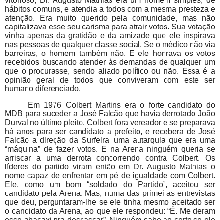
vitorioso, Dr. Augusto Mathias era um homem simples, de
hábitos comuns, e atendia a todos com a mesma presteza e
atenção. Era muito querido pela comunidade, mas não
capitalizava esse seu carisma para atrair votos. Sua votação
vinha apenas da gratidão e da amizade que ele inspirava
nas pessoas de qualquer classe social. Se o médico não via
barreiras, o homem também não. E ele honrava os votos
recebidos buscando atender às demandas de qualquer um
que o procurasse, sendo aliado político ou não. Essa é a
opinião geral de todos que conviveram com este ser
humano diferenciado.
Em 1976 Colbert Martins era o forte candidato do
MDB para suceder a José Falcão que havia derrotado João
Durval no último pleito. Colbert fora vereador e se preparava
há anos para ser candidato a prefeito, e recebera de José
Falcão a direção da Surfeira, uma autarquia que era uma
“máquina” de fazer votos. E na Arena ninguém queria se
arriscar a uma derrota concorrendo contra Colbert. Os
líderes do partido viram então em Dr. Augusto Mathias o
nome capaz de enfrentar em pé de igualdade com Colbert.
Ele, como um bom “soldado do Partido”, aceitou ser
candidato pela Arena. Mas, numa das primeiras entrevistas
que deu, perguntaram-lhe se ele tinha mesmo aceitado ser
o candidato da Arena, ao que ele respondeu: “É. Me deram
esse abacaxi pra descascar”. Ninguém sabe ao certo se ele