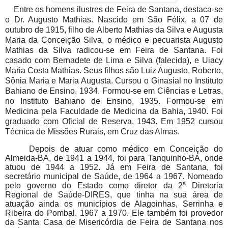
Entre os homens ilustres de Feira de Santana, destaca-se
o Dr. Augusto Mathias. Nascido em São Félix,
a 07 de
outubro de 1915, filho de Alberto Mathias da Silva e Augusta
Maria da Conceição Silva, o médico e pecuarista Augusto
Mathias da Silva radicou-se em Feira de Santana. Foi
casado com Bernadete de Lima e Silva (falecida), e Uiacy
Maria Costa Mathias. Seus filhos são
Luiz Augusto, Roberto,
Sônia Maria e Maria Augusta. Cursou o Ginasial no Instituto
Bahiano de Ensino, 1934. Formou-se em Ciências e Letras,
no Instituto Bahiano de Ensino, 1935. Formou-se em
Medicina pela Faculdade de Medicina da Bahia, 1940. Foi
graduado com Oficial de Reserva, 1943. Em 1952 cursou
Técnica de Missões Rurais, em Cruz das Almas.
Depois de atuar como médico em Conceição do
Almeida-BA, de 1941 a 1944, foi para Tanquinho-BA, onde
atuou de 1944 a 1952. Já em Feira de Santana, foi
secretário municipal de Saúde, de 1964 a 1967. Nomeado
pelo governo do Estado como diretor da 2ª Diretoria
Regional de Saúde-DIRES, que tinha na sua área de
atuação ainda os municípios de Alagoinhas, Serrinha e
Ribeira do Pombal, 1967 a 1970. Ele também foi provedor
da Santa Casa de Misericórdia de Feira de Santana nos