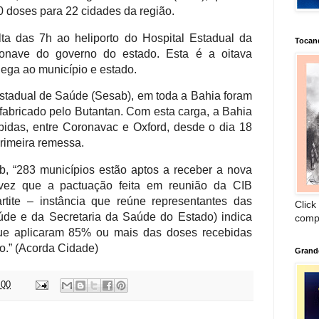
 doses para 22 cidades da região.
ta das 7h ao heliporto do Hospital Estadual da
Tocan
nave do governo do estado. Esta é a oitava
ega ao município e estado.
stadual de Saúde (Sesab), em toda a Bahia foram
fabricado pelo Butantan. Com esta carga, a Bahia
ebidas, entre Coronavac e Oxford, desde o dia 18
rimeira remessa.
, “283 municípios estão aptos a receber a nova
vez que a pactuação feita em reunião da CIB
rtite – instância que reúne representantes das
Click
úde e da Secretaria da Saúde do Estado) indica
comp
ue aplicaram 85% ou mais das doses recebidas
o.”
(Acorda Cidade)
Grand
:00