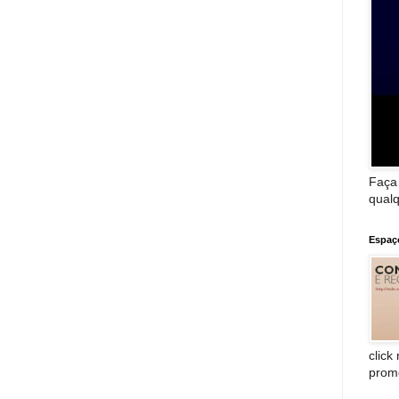
Faça
qualq
Espaç
click
prom