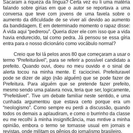
Sacaram a riqueza da língua? Certa vez eu li uma matéria
falando sobre girias em que o autor se reportava a uma
conversa que teve com jovens de uma favela sobre o
aumento da dificuldade de se viver ali devido ao aumento
da bandidagem. E em determinado momento o rapaz disse:
A vida aqui “pedrerou”. Queria dizer ele com isso que a vida
havia endurecido, tal como pedra. Já pensou se essa gíria
entra para o nosso dicionário como vocábulo normal?
Creio que foi lá pelos anos 80 que começaram a usar o
termo “Prefeiturável”, para se referir a possível candidato a
prefeito. Quando ouvi, doeu no meu ouvido e o sinal de
alerta tocou na minha mente. E raciocinei. Prefeituravel
pode se dizer de algo (não alguém) que se pode fazer de
Prefeitura. Para alguém que se pretende fazer prefeito,
mesmo sendo uma palavra nova, teria que ser, logicamente,
“Prefeitável”. Tive um debate familiar neste sentido, e uma
cunhada argumentou que estava certo porque era um
“neologismo”. Como sempre eu perdi a discussão, quando
todos os demais a aplaudiram, e como o burrinho da classe
eu me recolhi à minha insignificância, mas mntive a minha
opinião, embora o termo se tornasse usual em jornais e
revistas, onde militam os gênios do jornalismo brasileiro.