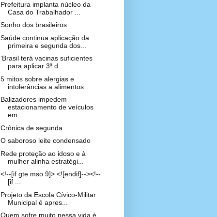
Prefeitura implanta núcleo da
Casa do Trabalhador ...
Sonho dos brasileiros
Saúde continua aplicação da
primeira e segunda dos...
‘Brasil terá vacinas suficientes
para aplicar 3ª d...
5 mitos sobre alergias e
intolerâncias a alimentos
Balizadores impedem
estacionamento de veículos
em ...
Crônica de segunda
O saboroso leite condensado
Rede proteção ao idoso e à
mulher alinha estratégi...
<!--[if gte mso 9]> <![endif]--><!--
[if ...
Projeto da Escola Cívico-Militar
Municipal é apres...
Quem sofre muito nessa vida é