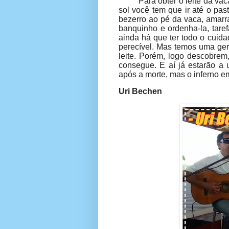
Para obter o leite da va
sol você tem que ir até o pas
bezerro ao pé da vaca, amarra
banquinho e ordenha-la, taref
ainda há que ter todo o cuid
perecível. Mas temos uma ger
leite. Porém, logo descobrem,
consegue. E aí já estarão a 
após a morte, mas o inferno e
Uri Bechen