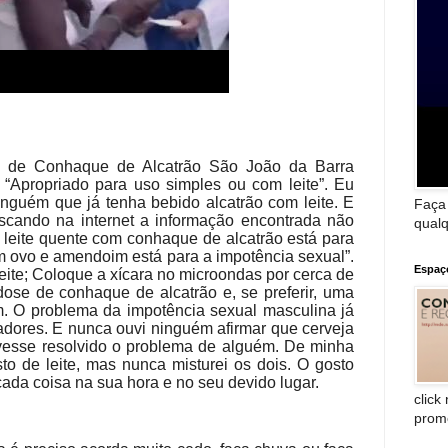
as de Conhaque de Alcatrão São João da Barra
“Apropriado para uso simples ou com leite”. Eu
guém que já tenha bebido alcatrão com leite. E
Faça
scando na internet a informação encontrada não
qualq
 leite quente com conhaque de alcatrão está para
om ovo e amendoim está para a impotência sexual”.
Espaç
leite; Coloque a xícara no microondas por cerca de
dose de conhaque de alcatrão e, se preferir, uma
. O problema da impotência sexual masculina já
tadores. E nunca ouvi ninguém afirmar que cerveja
vesse resolvido o problema de alguém. De minha
sto de leite, mas nunca misturei os dois. O gosto
cada coisa na sua hora e no seu devido lugar.
click
prom