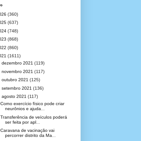
vo
026
(360)
025
(637)
024
(748)
023
(868)
022
(860)
021
(1611)
►
dezembro 2021
(119)
►
novembro 2021
(117)
►
outubro 2021
(125)
►
setembro 2021
(136)
▼
agosto 2021
(117)
Como exercício físico pode criar
neurônios e ajuda...
Transferência de veículos poderá
ser feita por apl...
Caravana de vacinação vai
percorrer distrito da Ma...