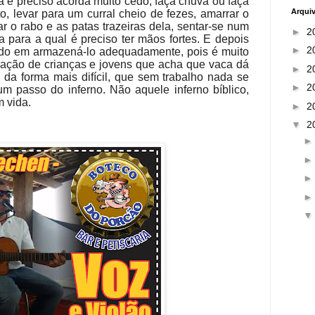
ca é preciso acorda muito cedo, faça chuva ou faça
Arqui
to, levar para um curral cheio de fezes, amarrar o
r o rabo e as patas trazeiras dela, sentar-se num
►
2
a para a qual é preciso ter mãos fortes. E depois
►
2
ado em armazená-lo adequadamente, pois é muito
ação de crianças e jovens que acha que vaca dá
►
2
 da forma mais difícil, que sem trabalho nada se
►
2
um passo do inferno. Não aquele inferno bíblico,
m vida.
►
2
▼
2