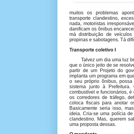
muitos os problemas apont
transporte clandestino, exce
nada, motoristas irresponsáv
danificam os ônibus encarece
má distribuição de veículos
propinas e sabotagens. Tá difíc
Transporte coletivo I
Talvez um dia uma luz b
que o único jeito de se resol
partir de um Projeto do go
implanta um programa em que a
o seu próprio ônibus, possa
sistema junto à Prefeitura
combustível e funcionários, é 
os corredores de tráfego, d
coloca fiscais para anotar o
Basicamente seria isso, mas
ideia. Cria-se uma polícia de
clandestino. Mas, querem s
uma proposta dessas.