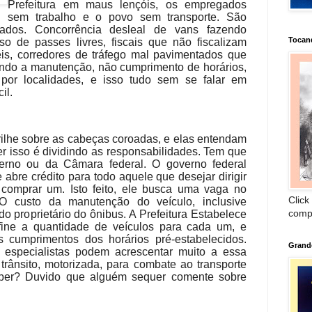
Prefeitura em maus lençóis, os empregados
sem trabalho e o povo sem transporte. São
ados. Concorrência desleal de vans fazendo
Tocan
sso de passes livres, fiscais que não fiscalizam
eis, corredores de tráfego mal pavimentados que
ndo a manutenção, não cumprimento de horários,
 por localidades, e isso tudo sem se falar em
il.
rilhe sobre as cabeças coroadas, e elas entendam
ver isso é dividindo as responsabilidades. Tem que
verno ou da Câmara federal. O governo federal
bre crédito para todo aquele que desejar dirigir
 comprar um. Isto feito, ele busca uma vaga no
Click
. O custo da manutenção do veículo, inclusive
comp
do proprietário do ônibus. A Prefeitura Estabelece
efine a quantidade de veículos para cada um, e
s cumprimentos dos horários pré-estabelecidos.
Grand
 especialistas podem acrescentar muito a essa
 trânsito, motorizada, para combate ao transporte
aber? Duvido que alguém sequer comente sobre