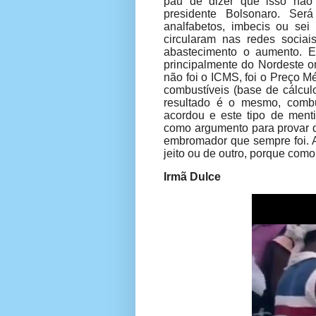
pau de dizer que isso não
presidente Bolsonaro. Se
analfabetos, imbecis ou se
circularam nas redes socia
abastecimento o aumento. E
principalmente do Nordeste o
não foi o ICMS, foi o
Preço Mé
combustíveis (base de cálcul
resultado é o mesmo, combu
acordou e este tipo de menti
como argumento para provar q
embromador que sempre foi. A
jeito ou de outro, porque com
Irmã Dulce