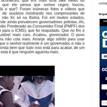
 aconteceu, que era mais uma fake News do
comp
rá que ele pensa que somos cegos, loucos,
i lá o que? Foram inúmeras fotos e vídeos que
is de usuários mostrando nos comprovantes de
Brigad
 não foi só na Bahia. Foi em muitos estados,
nde ainda prevalecem governadores petistas. Ah,
dio Ponderado ao Consumidor Final (PMPF) dos
o para o ICMS)
, que foi reajustado. Que no fim o
stível mais caro. Acabou, governador. O povo
ra não cola mais. Arranje algo sólido para usar
ue o senhor realmente é um governador, e não o
inda bem que tudo isso está para acabar, de um
o está é que ninguém aguenta mais.