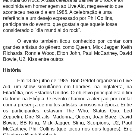
Mundial do Rock. A data celebra anualmente o
rock
e foi
escolhida em homenagem ao
Live Aid
, megaevento que
aconteceu nesse dia em
1985
. A celebração é uma
referência a um desejo expressado por
Phil Collins
,
participante do evento, que gostaria que aquele fosse
considerado o "dia mundial do rock".
O evento também ficou conhecido por contar com
grandes artistas do gênero, como
Queen
,
Mick Jagger
,
Keith
Richards
,
Ronnie Wood
,
Elton John
,
Paul McCartney
,
David
Bowie
,
U2
,
Kiss
entre outros
História
Em
13 de julho
de
1985
,
Bob Geldof
organizou o
Live
Aid
, um show simultâneo em
Londres
, na
Inglaterra
, na
Filadélfia
, nos
Estados Unidos
. O objetivo principal era o fim
da fome na
Etiópia
. O evento chamou a atenção por contar
com a presença de muitos artistas famosos na época. Entre
os participantes, estavam
The Who
,
Status Quo
,
Led
Zeppelin
,
Dire Straits
,
Madonna
,
Queen
,
Joan Baez
,
David
Bowie
,
BB King
,
Mick Jagger
,
Sting
,
Scorpions
,
U2
,
Paul
McCartney
,
Phil Collins
(que tocou nos dois lugares),
Eric
Clapton
e
Black Sabbath
.