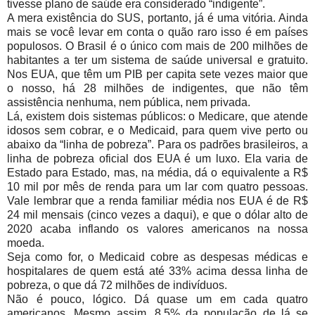
tivesse plano de saúde era considerado “indigente”.
A mera existência do SUS, portanto, já é uma vitória. Ainda
mais se você levar em conta o quão raro isso é em países
populosos. O Brasil é o único com mais de 200 milhões de
habitantes a ter um sistema de saúde universal e gratuito.
Nos EUA, que têm um PIB per capita sete vezes maior que
o nosso, há 28 milhões de indigentes, que não têm
assistência nenhuma, nem pública, nem privada.
Lá, existem dois sistemas públicos: o Medicare, que atende
idosos sem cobrar, e o Medicaid, para quem vive perto ou
abaixo da “linha de pobreza”. Para os padrões brasileiros, a
linha de pobreza oficial dos EUA é um luxo. Ela varia de
Estado para Estado, mas, na média, dá o equivalente a R$
10 mil por mês de renda para um lar com quatro pessoas.
Vale lembrar que a renda familiar média nos EUA é de R$
24 mil mensais (cinco vezes a daqui), e que o dólar alto de
2020 acaba inflando os valores americanos na nossa
moeda.
Seja como for, o Medicaid cobre as despesas médicas e
hospitalares de quem está até 33% acima dessa linha de
pobreza, o que dá 72 milhões de indivíduos.
Não é pouco, lógico. Dá quase um em cada quatro
americanos. Mesmo assim, 8,5% da população de lá se