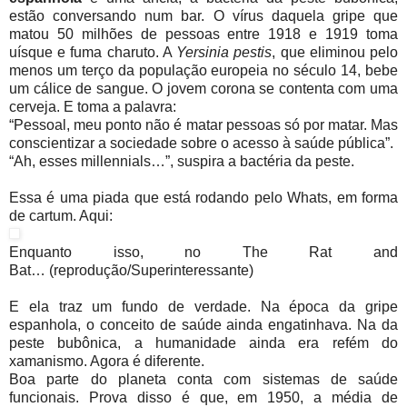
estão conversando num bar. O vírus daquela gripe que
matou 50 milhões de pessoas entre 1918 e 1919 toma
uísque e fuma charuto. A
Yersinia pestis
, que eliminou pelo
menos um terço da população europeia no século 14, bebe
um cálice de sangue. O jovem corona se contenta com uma
cerveja. E toma a palavra:
“Pessoal, meu ponto não é matar pessoas só por matar. Mas
conscientizar a sociedade sobre o acesso à saúde pública”.
“Ah, esses millennials…”, suspira a bactéria da peste.
Essa é uma piada que está rodando pelo Whats, em forma
de cartum. Aqui:
Enquanto isso, no The Rat and
Bat… (reprodução/Superinteressante)
E ela traz um fundo de verdade. Na época da gripe
espanhola, o conceito de saúde ainda engatinhava. Na da
peste bubônica, a humanidade ainda era refém do
xamanismo. Agora é diferente.
Boa parte do planeta conta com sistemas de saúde
funcionais. Prova disso é que, em 1950, a média de