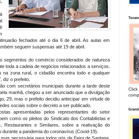
,
á
Tocan
l
ê
m
tinuarão fechados até o dia 6 de abril. As aulas em
 também seguem suspensas até 19 de abril.
do segmentos do comércio considerados de natureza
te toda a cadeia de negócios relacionados a serviços.
 na zona rural, o cidadão encontra todo e qualquer
 diz o prefeito.
ão com secretários municipais durante a tarde deste
Click
pela manhã, chegou a ser anunciado que a divulgação
comp
, 29, mas o prefeito decidiu antecipar em virtude de
des sociais sobre o decreto a ser publicado.
Grand
stas apresentadas pelos representantes do setor
bem como os pleitos do Sindicato dos Contabilistas e
s, Restaurantes e Similares, sobre a reativação do
o durante a pandemia do coronavírus (Covid-19).
l, mas necessária para todos nós de Feira de Santana.