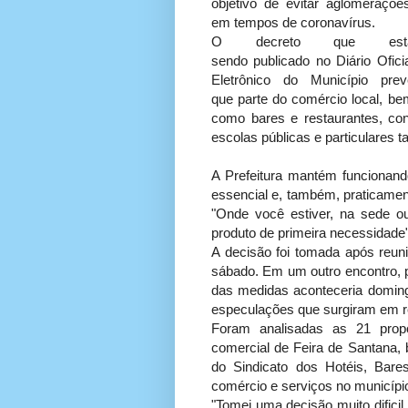
objetivo de evitar aglomerações
em tempos de coronavírus.
O decreto que est
sendo publicado no Diário Oficia
Eletrônico do Município prev
que parte do comércio local, be
como bares e restaurantes, con
escolas públicas e particulares
A Prefeitura mantém funcionan
essencial e, também, praticamen
"Onde você estiver, na sede ou
produto de primeira necessidade",
A decisão foi tomada após reuni
sábado. Em um outro encontro, 
das medidas aconteceria domingo
especulações que surgiram em re
Foram analisadas as 21 propo
comercial de Feira de Santana, 
do Sindicato dos Hotéis, Bare
comércio e serviços no municípi
"Tomei uma decisão muito difici