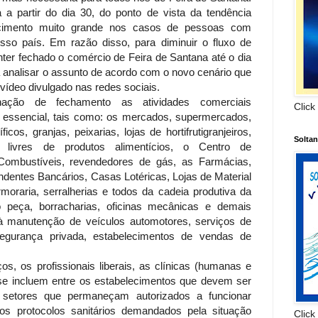
a partir do dia 30, do ponto de vista da tendência
scimento muito grande nos casos de pessoas com
sso país. Em razão disso, para diminuir o fluxo de
nter fechado o comércio de Feira de Santana até o dia
a analisar o assunto de acordo com o novo cenário que
 vídeo divulgado nas redes sociais.
nação de fechamento as atividades comerciais
Click
 essencial, tais como: os mercados, supermercados,
icos, granjas, peixarias, lojas de hortifrutigranjeiros,
Solta
s livres de produtos alimentícios, o Centro de
Combustíveis, revendedores de gás, as Farmácias,
ndentes Bancários, Casas Lotéricas, Lojas de Material
moraria, serralherias e todos da cadeia produtiva da
to peça, borracharias, oficinas mecânicas e demais
 à manutenção de veículos automotores, serviços de
segurança privada, estabelecimentos de vendas de
.
s, os profissionais liberais, as clínicas (humanas e
 se incluem entre os estabelecimentos que devem ser
s setores que permaneçam autorizados a funcionar
 os protocolos sanitários demandados pela situação
Click