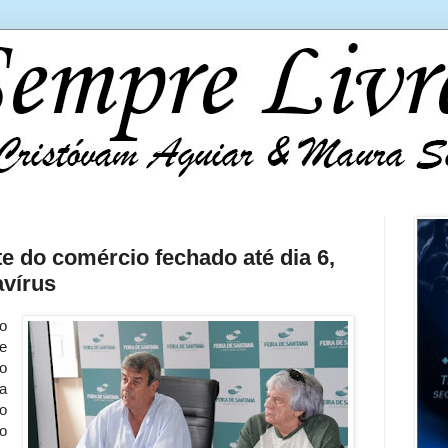
e do comércio fechado até dia 6,
avírus
o
e
o
a
o
o