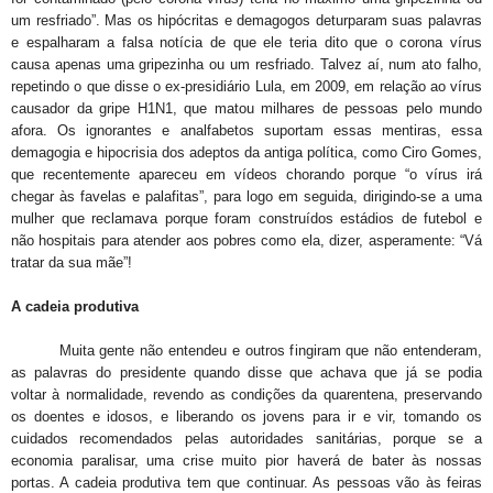
um resfriado”. Mas os hipócritas e demagogos deturparam suas palavras
e espalharam a falsa notícia de que ele teria dito que o corona vírus
causa apenas uma gripezinha ou um resfriado. Talvez aí, num ato falho,
repetindo o que disse o ex-presidiário Lula, em 2009, em relação ao vírus
causador da gripe H1N1, que matou milhares de pessoas pelo mundo
afora. Os ignorantes e analfabetos suportam essas mentiras, essa
demagogia e hipocrisia dos adeptos da antiga política, como Ciro Gomes,
que recentemente apareceu em vídeos chorando porque “o vírus irá
chegar às favelas e palafitas”, para logo em seguida, dirigindo-se a uma
mulher que reclamava porque foram construídos estádios de futebol e
não hospitais para atender aos pobres como ela, dizer, asperamente: “Vá
tratar da sua mãe”!
A cadeia produtiva
Muita gente não entendeu e outros fingiram que não entenderam,
as palavras do presidente quando disse que achava que já se podia
voltar à normalidade, revendo as condições da quarentena, preservando
os doentes e idosos, e liberando os jovens para ir e vir, tomando os
cuidados recomendados pelas autoridades sanitárias, porque se a
economia paralisar, uma crise muito pior haverá de bater às nossas
portas. A cadeia produtiva tem que continuar. As pessoas vão às feiras