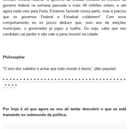
governo federal na semana passada e mais 44 milhões ontem, e até
agora nada veio para Feira. Estamos fazendo nossa parte, mas é preciso
que os governos Federal e Estadual colaborem”. Com esse
comportamento eu só posso deduzir que, num ano de eleições
municipais, o governador já jogou a toalha. Ou seja, sabe que seu
candidato vai perder e não vale a pena investir na cidade.
Philosopher
“O erro dos sabidos é achar que todo mundo é besta”. (dito popular)
*_*_*_*_*_*_*_*_*_*_*_*_*_*_*_*_*_*_*_*_*_*_*_*_*_*_*_*_*_*_*_*_*_*_*_*
_*_*_*_*
Por hoje é só que agora eu vou ali tentar descobrir o que se está
tramando no submundo da política.