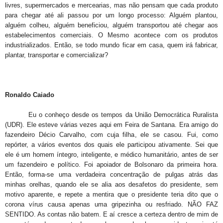
livres, supermercados e mercearias, mas não pensam que cada produto
para chegar até ali passou por um longo processo: Alguém plantou,
alguém colheu, alguém beneficiou, alguém transportou até chegar aos
estabelecimentos comerciais. O Mesmo acontece com os produtos
industrializados. Então, se todo mundo ficar em casa, quem irá fabricar,
plantar, transportar e comercializar?
Ronaldo Caiado
Eu o conheço desde os tempos da União Democrática Ruralista
(UDR). Ele esteve várias vezes aqui em Feira de Santana. Era amigo do
fazendeiro Décio Carvalho, com cuja filha, ele se casou. Fui, como
repórter, a vários eventos dos quais ele participou ativamente. Sei que
ele é um homem íntegro, inteligente, e médico humanitário, antes de ser
um fazendeiro e político. Foi apoiador de Bolsonaro da primeira hora.
Então, forma-se uma verdadeira concentração de pulgas atrás das
minhas orelhas, quando ele se alia aos desafetos do presidente, sem
motivo aparente, e repete a mentira que o presidente teria dito que o
corona vírus causa apenas uma gripezinha ou resfriado. NÃO FAZ
SENTIDO. As contas não batem. E aí cresce a certeza dentro de mim de