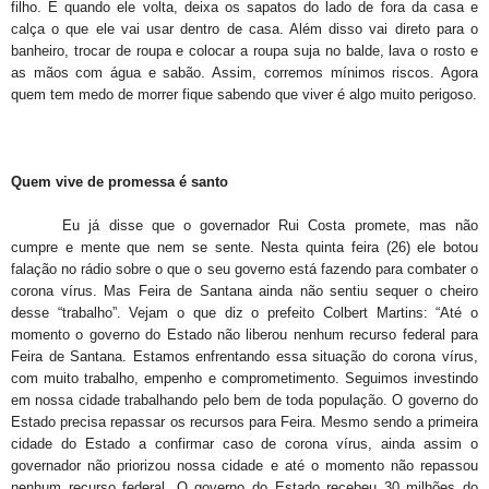
filho. E quando ele volta, deixa os sapatos do lado de fora da casa e
calça o que ele vai usar dentro de casa. Além disso vai direto para o
banheiro, trocar de roupa e colocar a roupa suja no balde, lava o rosto e
as mãos com água e sabão. Assim, corremos mínimos riscos. Agora
quem tem medo de morrer fique sabendo que viver é algo muito perigoso.
Quem vive de promessa é santo
Eu já disse que o governador Rui Costa promete, mas não
cumpre e mente que nem se sente. Nesta quinta feira (26) ele botou
falação no rádio sobre o que o seu governo está fazendo para combater o
corona vírus. Mas Feira de Santana ainda não sentiu sequer o cheiro
desse “trabalho”. Vejam o que diz o prefeito Colbert Martins: “Até o
momento o governo do Estado não liberou nenhum recurso federal para
Feira de Santana. Estamos enfrentando essa situação do corona vírus,
com muito trabalho, empenho e comprometimento. Seguimos investindo
em nossa cidade trabalhando pelo bem de toda população. O governo do
Estado precisa repassar os recursos para Feira. Mesmo sendo a primeira
cidade do Estado a confirmar caso de corona vírus, ainda assim o
governador não priorizou nossa cidade e até o momento não repassou
nenhum recurso federal. O governo do Estado recebeu 30 milhões do