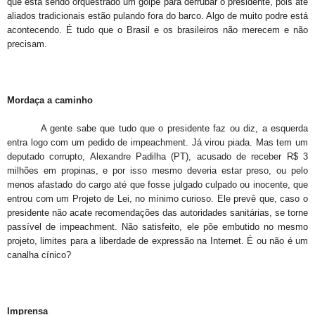
que está sendo orquestrado um golpe para derrubar o presidente, pois até
aliados tradicionais estão pulando fora do barco. Algo de muito podre está
acontecendo. É tudo que o Brasil e os brasileiros não merecem e não
precisam.
Mordaça a caminho
A gente sabe que tudo que o presidente faz ou diz, a esquerda
entra logo com um pedido de impeachment. Já virou piada. Mas tem um
deputado corrupto, Alexandre Padilha (PT), acusado de receber R$ 3
milhões em propinas, e por isso mesmo deveria estar preso, ou pelo
menos afastado do cargo até que fosse julgado culpado ou inocente, que
entrou com um Projeto de Lei, no mínimo curioso. Ele prevê que, caso o
presidente não acate recomendações das autoridades sanitárias, se torne
passível de impeachment. Não satisfeito, ele põe embutido no mesmo
projeto, limites para a liberdade de expressão na Internet. É ou não é um
canalha cínico?
Imprensa