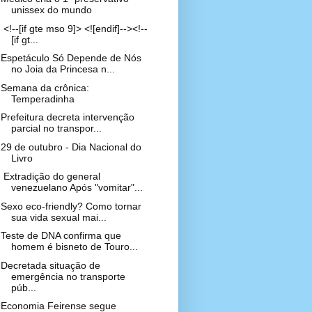
unissex do mundo
<!--[if gte mso 9]> <![endif]--><!--
[if gt...
Espetáculo Só Depende de Nós
no Joia da Princesa n...
Semana da crônica:
Temperadinha
Prefeitura decreta intervenção
parcial no transpor...
29 de outubro - Dia Nacional do
Livro
Extradição do general
venezuelano Após "vomitar"...
Sexo eco-friendly? Como tornar
sua vida sexual mai...
Teste de DNA confirma que
homem é bisneto de Touro...
Decretada situação de
emergência no transporte
púb...
Economia Feirense segue