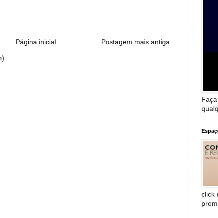
:
Página inicial
Postagem mais antiga
m)
Faça
qualq
Espaç
click
prom