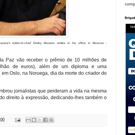
comp
Brigad
eta's editor-in-chief Dmitry Muratov smiles in his office in Moscow -
a Paz vão receber o prêmio de 10 milhões de
ilhão de euros), além de um diploma e uma
em Oslo, na Noruega, dia da morte do criador do
lembrou jornalistas que perderam a vida na mesma
 do direito à expressão, dedicando-lhes também o
:00