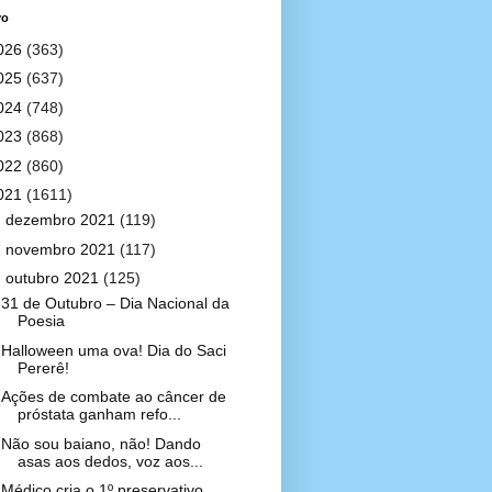
vo
026
(363)
025
(637)
024
(748)
023
(868)
022
(860)
021
(1611)
►
dezembro 2021
(119)
►
novembro 2021
(117)
▼
outubro 2021
(125)
31 de Outubro – Dia Nacional da
Poesia
Halloween uma ova! Dia do Saci
Pererê!
Ações de combate ao câncer de
próstata ganham refo...
Não sou baiano, não! Dando
asas aos dedos, voz aos...
Médico cria o 1º preservativo