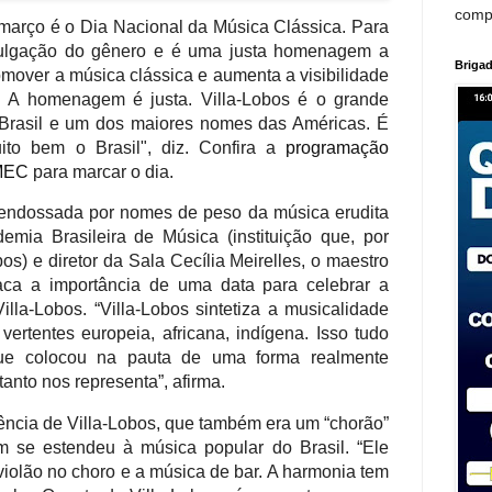
comp
 março é o Dia Nacional da Música Clássica. Para
ivulgação do gênero e é uma justa homenagem a
Brigad
romover a música clássica e aumenta a visibilidade
A homenagem é justa. Villa-Lobos é o grande
Brasil e um dos maiores nomes das Américas. É
to bem o Brasil", diz. Confira a
programação
MEC
para marcar o dia.
 endossada por nomes de peso da música erudita
emia Brasileira de Música (instituição que, por
bos) e diretor da Sala Cecília Meirelles, o maestro
aca a importância de uma data para celebrar a
Villa-Lobos. “Villa-Lobos sintetiza a musicalidade
s vertentes europeia, africana, indígena. Isso tudo
ue colocou na pauta de uma forma realmente
anto nos representa”, afirma.
uência de Villa-Lobos, que também era um “chorão”
m se estendeu à música popular do Brasil. “Ele
iolão no choro e a música de bar. A harmonia tem