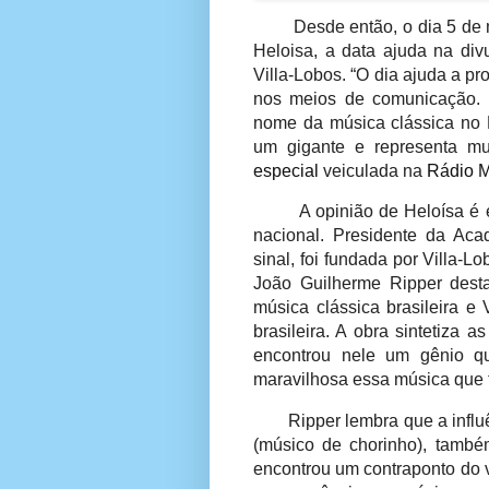
Desde então, o dia 5 de
Heloisa, a data ajuda na d
Villa-Lobos. “O dia ajuda a p
nos meios de comunicação. 
nome da música clássica no 
um gigante e representa mui
especial
veiculada na
Rádio 
A opinião de Heloísa é
nacional. Presidente da Acad
sinal, foi fundada por Villa-Lo
João Guilherme Ripper dest
música clássica brasileira e 
brasileira. A obra sintetiza a
encontrou nele um gênio q
maravilhosa essa música que t
Ripper lembra que a infl
(músico de chorinho), també
encontrou um contraponto do v