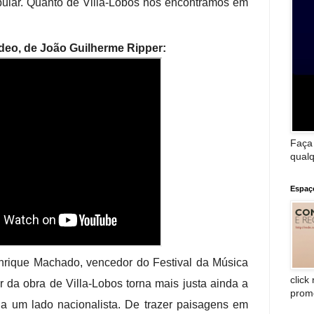
ular. Quanto de Villa-Lobos nós encontramos em
deo, de João Guilherme Ripper:
Faça
qualq
Espaç
nrique Machado, vencedor do Festival da Música
click
 da obra de Villa-Lobos torna mais justa ainda a
prom
a um lado nacionalista. De trazer paisagens em