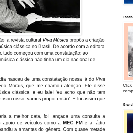
Tocan
ão, a
revista cultural
Viva Música
propôs a criação
ica clássica no Brasil. De acordo com a editora
er, tudo começou com uma constatação: ao
 música clássica não tinha um dia nacional de
e dia nasceu de uma constatação nossa lá do
Viva
Click
fredo Morais, que me chamou atenção. Ele disse
comp
sica clássica’ e eu falei ‘eu acho que não tem
nsou nisso, vamos propor então’. E foi assim que
Grand
eria a melhor data, foi lançada uma consulta a
 o apoio de veículos como a
MEC FM
e a rádio
xpandiu a amantes do gênero. Com quase metade