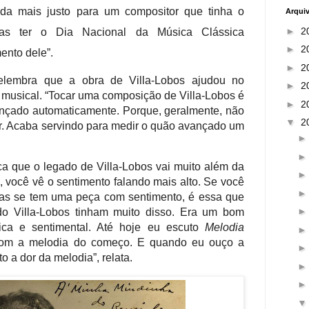
da mais justo para um compositor que tinha o
Arqui
►
2
as ter o Dia Nacional da Música Clássica
►
2
nto dele”.
►
2
lembra que a obra de Villa-Lobos ajudou no
►
2
 musical. “Tocar uma composição de Villa-Lobos é
►
2
vançado automaticamente. Porque, geralmente, não
▼
2
ar. Acaba servindo para medir o quão avançado um
a que o legado de Villa-Lobos vai muito além da
e, você vê o sentimento falando mais alto. Se você
as se tem uma peça com sentimento, é essa que
do Villa-Lobos tinham muito disso. Era um bom
cnica e sentimental. Até hoje eu escuto
Melodia
com a melodia do começo. E quando eu ouço a
to a dor da melodia”, relata.