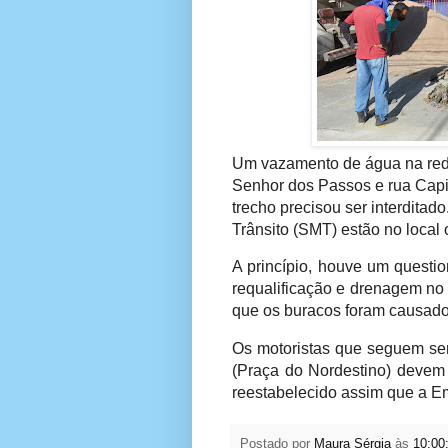
Um vazamento de água na red
Senhor dos Passos e rua Capi
trecho precisou ser interdita
Trânsito (SMT) estão no local 
A princípio, houve um questi
requalificação e drenagem no 
que os buracos foram causad
Os motoristas que seguem sen
(Praça do Nordestino) devem 
reestabelecido assim que a E
Postado por
Maura Sérgia
às
10:00