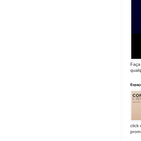
Faça
qualq
Espaç
click
prom