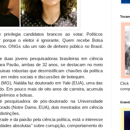
Tocan
e privilegia candidatos brancos ao votar. Políticos
 porque o eleitor é ignorante. Quem recebe Bolsa
no. ONGs são um ralo de dinheiro público no Brasil.
de duas jovens pesquisadoras brasileiras em ciência
 Nara Pavão, ambas de 32 anos, se destacam no meio
isas robustas que desmistificam chavões da política
s em redes sociais e discussões de botequim.
e (MG), Natália faz doutorado em Yale (EUA), uma das
Click
comp
do. Em pouco mais de oito anos de carreira, acumula
 prêmios e bolsas.
 pesquisadora de pós-doutorado na Universidade
Grand
orado (Notre Dame, EUA), dois mestrados em ciência
distinções.
e e da paixão pela ciência política, está o interesse
rdades absolutas" sobre corrupção, comportamento do