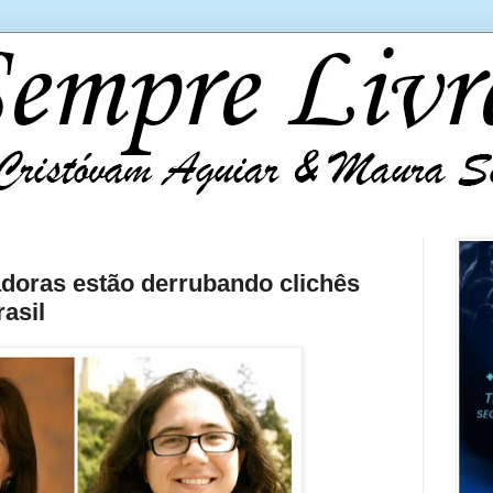
oras estão derrubando clichês
rasil