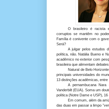
O brasileiro é racista 
corruptos se mantêm no poder
Família é conivente com o gover
Será?
A julgar pelos estudos 
política, não. Natália Bueno e
acadêmico no exterior com pesqu
brasileira que alimentam debate
Natural de Belo Horizont
principais universidades do mun
13 distinções acadêmicas, entre
A pernambucana Nara é
Vanderbilt (EUA). Soma um dout
política (Notre Dame e USP), 16 
Em comum, além da amizad
das duas em passar a limpo "ve