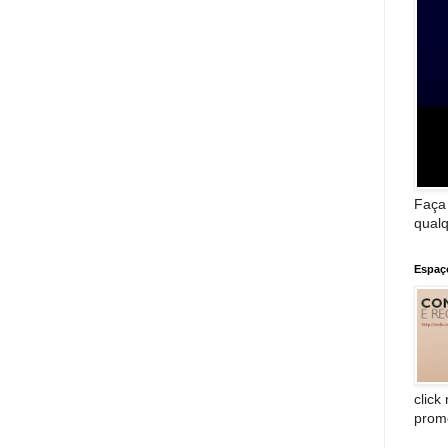
Faça
qualq
Espaç
click
prom