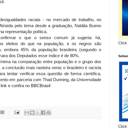
il.
esigualdades raciais - no mercado de trabalho, no
Atraída pelo tema desde a graduação, Natália Bueno
na representação política.
confirmar o que o senso comum já sugeria: há,
Click
cos eleitos do que na população, e os negros são
o, embora 45% da população brasileira (segundo o
mara dos Deputados esse índice é de 80%.
Solta
mínima na comparação entre população e o grupo dos
a conclusão mais rasteira seria: o brasileiro é racista
ara tentar verificar essa questão de forma científica,
ento em parceria com Thad Dunning, da Universidade
 link e confira no
BBCBrasil
:00
Click