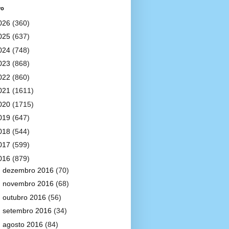
vo
026
(360)
025
(637)
024
(748)
023
(868)
022
(860)
021
(1611)
020
(1715)
019
(647)
018
(544)
017
(599)
016
(879)
►
dezembro 2016
(70)
►
novembro 2016
(68)
►
outubro 2016
(56)
►
setembro 2016
(34)
►
agosto 2016
(84)