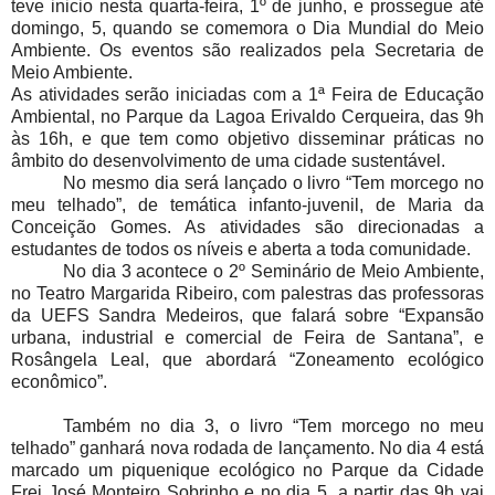
teve inicio nesta quarta-feira, 1º de junho, e prossegue até
domingo, 5, quando se comemora o Dia Mundial do Meio
Ambiente. Os eventos são realizados pela Secretaria de
Meio Ambiente.
As atividades serão iniciadas com a 1ª Feira de Educação
Ambiental, no Parque da Lagoa Erivaldo Cerqueira, das 9h
às 16h, e que tem como objetivo disseminar práticas no
âmbito do desenvolvimento de uma cidade sustentável.
No mesmo dia será lançado o livro “Tem morcego no
meu telhado”, de temática infanto-juvenil, de Maria da
Conceição Gomes. As atividades são direcionadas a
estudantes de todos os níveis e aberta a toda comunidade.
No dia 3 acontece o 2º Seminário de Meio Ambiente,
no Teatro Margarida Ribeiro, com palestras das professoras
da UEFS Sandra Medeiros, que falará sobre “Expansão
urbana, industrial e comercial de Feira de Santana”, e
Rosângela Leal, que abordará “Zoneamento ecológico
econômico”.
Também no dia 3, o livro “Tem morcego no meu
telhado” ganhará nova rodada de lançamento. No dia 4 está
marcado um piquenique ecológico no Parque da Cidade
Frei José Monteiro Sobrinho e no dia 5, a partir das 9h vai