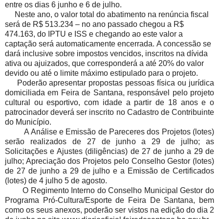
entre os dias 6 junho e 6 de julho.
Neste ano, o valor total do abatimento na renúncia fiscal
será de R$ 513.234 – no ano passado chegou a R$
474.163, do IPTU e ISS e chegando ao este valor a
captação será automaticamente encerrada.
A concessão se
dará inclusive sobre impostos vencidos, inscritos na dívida
ativa ou ajuizados, que corresponderá a até 20% do valor
devido ou até o limite máximo estipulado para o projeto.
Poderão apresentar propostas pessoas física ou jurídica
domiciliada em Feira de Santana, responsável pelo projeto
cultural ou esportivo, com idade a partir de 18 anos e o
patrocinador deverá ser inscrito no Cadastro de Contribuinte
do Município.
A Análise e Emissão de Pareceres dos Projetos (lotes)
serão realizados de 27 de junho a 29 de julho; as
Solicitações e Ajustes (diligências) de 27 de junho a 29 de
julho; Apreciação dos Projetos pelo Conselho Gestor (lotes)
de 27 de junho a 29 de julho e a Emissão de Certificados
(lotes) de 4 julho 5 de agosto.
O Regimento Interno do Conselho Municipal Gestor do
Programa Pró-Cultura/Esporte de Feira De Santana, bem
como os seus anexos, poderão ser vistos na edição do dia 2