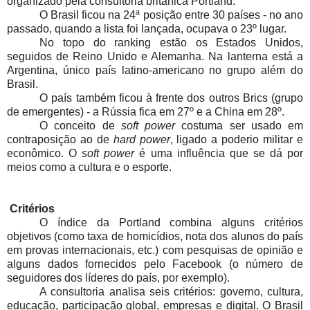
organizado pela consultoria britânica Portland.
O Brasil ficou na 24ª posição entre 30 países - no ano
passado, quando a lista foi lançada, ocupava o 23º lugar.
No topo do ranking estão os Estados Unidos,
seguidos de Reino Unido e Alemanha. Na lanterna está a
Argentina, único país latino-americano no grupo além do
Brasil.
O país também ficou à frente dos outros Brics (grupo
de emergentes) - a Rússia fica em 27º e a China em 28º.
O conceito de
soft power
costuma ser usado em
contraposição ao de
hard power
, ligado a poderio militar e
econômico. O
soft power
é uma influência que se dá por
meios como a cultura e o esporte.
Critérios
O índice da Portland combina alguns critérios
objetivos (como taxa de homicídios, nota dos alunos do país
em provas internacionais, etc.) com pesquisas de opinião e
alguns dados fornecidos pelo Facebook (o número de
seguidores dos líderes do país, por exemplo).
A consultoria analisa seis critérios: governo, cultura,
educação, participação global, empresas e digital.
O Brasil