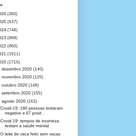
vo
026
(360)
025
(637)
024
(748)
023
(868)
022
(860)
021
(1611)
020
(1715)
►
dezembro 2020
(140)
►
novembro 2020
(125)
►
outubro 2020
(148)
►
setembro 2020
(155)
▼
agosto 2020
(163)
Covid-19: 180 pessoas testaram
negativo e 67 posit...
Covid-19: tempos de incerteza
testam a saúde mental
O leite de vaca feito sem vacas