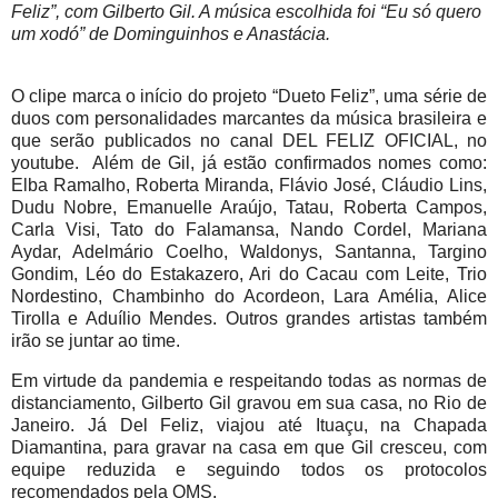
Feliz”, com Gilberto Gil. A música escolhida foi “Eu só quero
um xodó” de Dominguinhos e Anastácia.
O clipe marca o início do projeto “Dueto Feliz”, uma série de
duos com personalidades marcantes da música brasileira e
que serão publicados no canal DEL FELIZ OFICIAL, no
youtube. Além de Gil, já estão confirmados nomes como:
Elba Ramalho, Roberta Miranda, Flávio José, Cláudio Lins,
Dudu Nobre, Emanuelle Araújo, Tatau, Roberta Campos,
Carla Visi, Tato do Falamansa, Nando Cordel, Mariana
Aydar, Adelmário Coelho, Waldonys, Santanna, Targino
Gondim, Léo do Estakazero, Ari do Cacau com Leite, Trio
Nordestino, Chambinho do Acordeon, Lara Amélia, Alice
Tirolla e Aduílio Mendes. Outros grandes artistas também
irão se juntar ao time.
Em virtude da pandemia e respeitando todas as normas de
distanciamento, Gilberto Gil gravou em sua casa, no Rio de
Janeiro. Já Del Feliz, viajou até Ituaçu, na Chapada
Diamantina, para gravar na casa em que Gil cresceu, com
equipe reduzida e seguindo todos os protocolos
recomendados pela OMS.