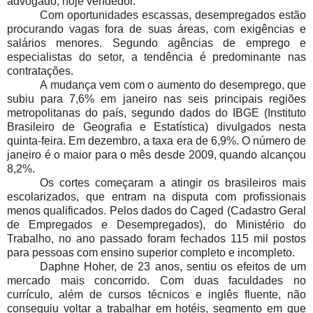
advogado, hoje vendedor.
Com oportunidades escassas, desempregados estão
procurando vagas fora de suas áreas, com exigências e
salários menores. Segundo agências de emprego e
especialistas do setor, a tendência é predominante nas
contratações.
A mudança vem com o aumento do desemprego, que
subiu para 7,6% em janeiro nas seis principais regiões
metropolitanas do país, segundo dados do IBGE (Instituto
Brasileiro de Geografia e Estatística) divulgados nesta
quinta-feira. Em dezembro, a taxa era de 6,9%. O número de
janeiro é o maior para o mês desde 2009, quando alcançou
8,2%.
Os cortes começaram a atingir os brasileiros mais
escolarizados, que entram na disputa com profissionais
menos qualificados. Pelos dados do Caged (Cadastro Geral
de Empregados e Desempregados), do Ministério do
Trabalho, no ano passado foram fechados 115 mil postos
para pessoas com ensino superior completo e incompleto.
Daphne Hoher, de 23 anos, sentiu os efeitos de um
mercado mais concorrido. Com duas faculdades no
currículo, além de cursos técnicos e inglês fluente, não
conseguiu voltar a trabalhar em hotéis, segmento em que