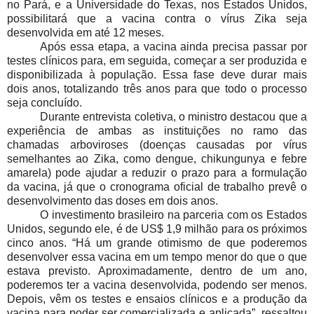
no Pará, e a Universidade do Texas, nos Estados Unidos,
possibilitará que a vacina contra o vírus Zika seja
desenvolvida em até 12 meses.
Após essa etapa, a vacina ainda precisa passar por
testes clínicos para, em seguida, começar a ser produzida e
disponibilizada à população. Essa fase deve durar mais
dois anos, totalizando três anos para que todo o processo
seja concluído.
Durante entrevista coletiva, o ministro destacou que a
experiência de ambas as instituições no ramo das
chamadas arboviroses (doenças causadas por vírus
semelhantes ao Zika, como dengue, chikungunya e febre
amarela) pode ajudar a reduzir o prazo para a formulação
da vacina, já que o cronograma oficial de trabalho prevê o
desenvolvimento das doses em dois anos.
O investimento brasileiro na parceria com os Estados
Unidos, segundo ele, é de US$ 1,9 milhão para os próximos
cinco anos. “Há um grande otimismo de que poderemos
desenvolver essa vacina em um tempo menor do que o que
estava previsto. Aproximadamente, dentro de um ano,
poderemos ter a vacina desenvolvida, podendo ser menos.
Depois, vêm os testes e ensaios clínicos e a produção da
vacina para poder ser comercializada e aplicada”, ressaltou