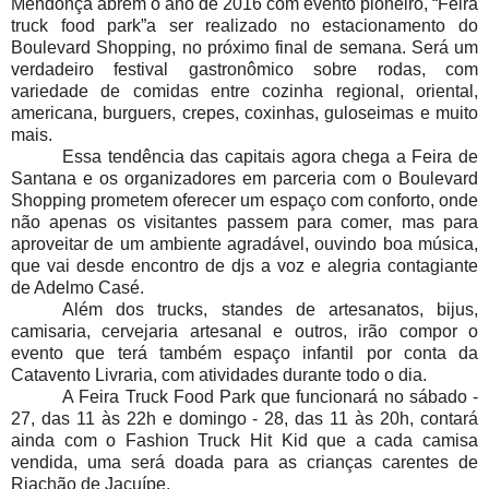
Mendonça abrem o ano de 2016 com evento pioneiro, “Feira
truck food park”a ser realizado no estacionamento do
Boulevard Shopping, no próximo final de semana. Será um
verdadeiro festival gastronômico sobre rodas, com
variedade de comidas entre cozinha regional, oriental,
americana, burguers, crepes, coxinhas, guloseimas e muito
mais.
Essa tendência das capitais agora chega a Feira de
Santana e os organizadores em parceria com o Boulevard
Shopping prometem oferecer um espaço com conforto, onde
não apenas os visitantes passem para comer, mas para
aproveitar de um ambiente agradável, ouvindo boa música,
que vai desde encontro de djs a voz e alegria contagiante
de Adelmo Casé.
Além dos trucks, standes de artesanatos, bijus,
camisaria, cervejaria artesanal e outros, irão compor o
evento que terá também espaço infantil por conta da
Catavento Livraria, com atividades durante todo o dia.
A Feira Truck Food Park que funcionará no sábado -
27, das 11 às 22h e domingo - 28, das 11 às 20h, contará
ainda com o Fashion Truck Hit Kid que a cada camisa
vendida, uma será doada para as crianças carentes de
Riachão de Jacuípe.