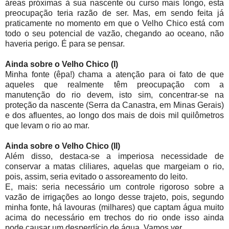
áreas próximas à sua nascente ou curso mais longo, esta
preocupação teria razão de ser. Mas, em sendo feita já
praticamente no momento em que o Velho Chico está com
todo o seu potencial de vazão, chegando ao oceano, não
haveria perigo. É para se pensar.
Ainda sobre o Velho Chico (I)
Minha fonte (êpa!) chama a atenção para oi fato de que
aqueles que realmente têm preocupação com a
manutenção do rio devem, isto sim, concentrar-se na
proteção da nascente (Serra da Canastra, em Minas Gerais)
e dos afluentes, ao longo dos mais de dois mil quilômetros
que levam o rio ao mar.
Ainda sobre o Velho Chico (II)
Além disso, destaca-se a imperiosa necessidade de
conservar a matas cliliares, aquelas que margeiam o rio,
pois, assim, seria evitado o assoreamento do leito.
E, mais: seria necessário um controle rigoroso sobre a
vazão de irrigações ao longo desse trajeto, pois, segundo
minha fonte, há lavouras (milhares) que captam água muito
acima do necessário em trechos do rio onde isso ainda
pode causar um desperdício de água. Vamos ver...