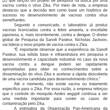
(2) que lançou um projeto de pesquisa na busca por uma
vacina contra o vírus Zika. Por meio de nota, a empresa
destacou que a decisão tem como base um histórico de
sucesso no desenvolvimento de vacinas contra vírus
semelhantes.
Segundo o comunicado, o laboratório já produz
vacinas licenciadas contra a febre amarela, a encefalite
japonesa, e, mais recentemente, contra a
dengue
. O diretor
global de Pesquisa da Sanofi Pasteur, Nicholas Jackson,
vai liderar o novo projeto de vacina contra o Zika.
“É importante observar que a experiência da Sanofi
Pasteur, sua sólida base e infraestrutura em pesquisa e
desenvolvimento e capacidade industrial no caso da nova
vacina contra a dengue podem ser rapidamente
aproveitadas para obter os conhecimentos sobre a
disseminação do vírus Zika e acelerar a rápida descoberta
de uma vacina candidata para desenvolvimento clínico.”
Até o momento, não existe vacina ou tratamento
especifico para o Zika. Por essa razão, a empresa reforçou
que o controle do mosquito
Aedes aegypti
continua a ser
uma medida importante para conter os casos de
contaminação pelo Zika.
A estimativa da Organização Pan-Americana da