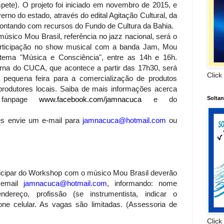
mpete). O projeto foi iniciado em novembro de 2015, e
rno do estado, através do edital Agitação Cultural, da
 contando com recursos do Fundo de Cultura da Bahia.
músico Mou Brasil, referência no jazz nacional, será o
articipação no show musical com a banda Jam, Mou
tema "Música e Consciência", entre as 14h e 16h.
erna do CUCA, que acontece a partir das 17h30, será
Click
 pequena feira para a comercialização de produtos
produtores locais. Saiba de mais informações acerca
Solta
 fanpage
www.facebook.com/jamnacuca
e do
es envie um e-mail para
jamnacuca@hotmail.com
ou
ar do Workshop com o músico Mou Brasil deverão
o email
jamnacuca@hotmail.com
, informando: nome
ereço, profissão (se instrumentista, indicar o
one celular. As vagas são limitadas. (Assessoria de
Click