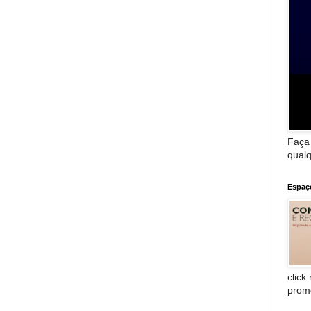
Faça
qualq
Espaç
click
prom