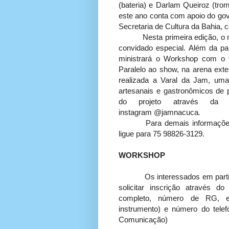
(bateria) e Darlam Queiroz (tro
este ano conta com apoio do gove
Secretaria de Cultura da Bahia,
Nesta primeira edição, o 
convidado especial. Além da p
ministrará o Workshop com o 
Paralelo ao show, na arena ext
realizada a Varal da Jam, uma
artesanais e gastronômicos de 
do projeto através da
instagram @jamnacuca
.
Para demais informaçõ
ligue para 75 98826-3129.
WORKSHOP
Os interessados em particip
solicitar inscrição através d
completo, número de RG, end
instrumento) e número do telef
Comunicação)