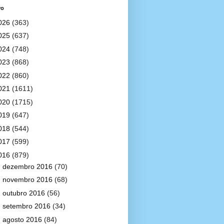
vo
026
(363)
025
(637)
024
(748)
023
(868)
022
(860)
021
(1611)
020
(1715)
019
(647)
018
(544)
017
(599)
016
(879)
►
dezembro 2016
(70)
►
novembro 2016
(68)
►
outubro 2016
(56)
►
setembro 2016
(34)
►
agosto 2016
(84)