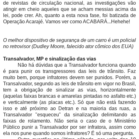
de revistas de circulação nacional, as investigações vão
atingir em cheio aqueles que se acham messias acima da
lei, pode crer. Ah, quanto a esta nova fase, foi batizada de
Operação Acarajé. Vamos ver como ACABARÁ...Hehehe!
O melhor dispositivo de segurança de um carro é um policial
no retrovisor (Dudley Moore, falecido ator cômico dos EUA)
Transalvador, MP e sinalização das vias
Não há dúvidas que a Transalvador funciona quando
é para punir os transgressores das leis de trânsito. Faz
muito bem, porque infratores devem ser punidos. Porém, a
Transalvador, segundo as leis de trânsito em vigor no Brasil,
tem a obrigação de sinalizar as vias, horizontalmente
(aquelas faixas brancas e amarelas pintadas no asfalto etc.)
e verticalmente (as placas etc.). Só que não está fazendo
isso e até próximo ao Detran e na maioria das ruas, a
Transalvador "esqueceu" da sinalização delimitando as
faixas de rolamento. Não seria o caso de o Ministério
Público punir a Transalvador por ser infratora, assim como
ela nos pune quando somos infratores? É só uma pergunta.