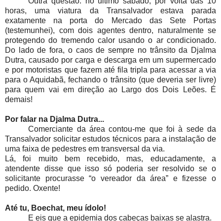
Outra questão: no último sábado, por volta das 10
horas, uma viatura da Transalvador estava parada
exatamente na porta do Mercado das Sete Portas
(testemunhei), com dois agentes dentro, naturalmente se
protegendo do tremendo calor usando o ar condicionado.
Do lado de fora, o caos de sempre no trânsito da Djalma
Dutra, causado por carga e descarga em um supermercado
e por motoristas que fazem até fila tripla para acessar a via
para o Aquidabã, fechando o trânsito (que deveria ser livre)
para quem vai em direção ao Largo dos Dois Leões. É
demais!
Por falar na Djalma Dutra...
Comerciante da área contou-me que foi à sede da
Transalvador solicitar estudos técnicos para a instalação de
uma faixa de pedestres em transversal da via.
Lá, foi muito bem recebido, mas, educadamente, a
atendente disse que isso só poderia ser resolvido se o
solicitante procurasse “o vereador da área” e fizesse o
pedido. Oxente!
Até tu, Boechat, meu ídolo!
E eis que a epidemia dos cabeças baixas se alastra.