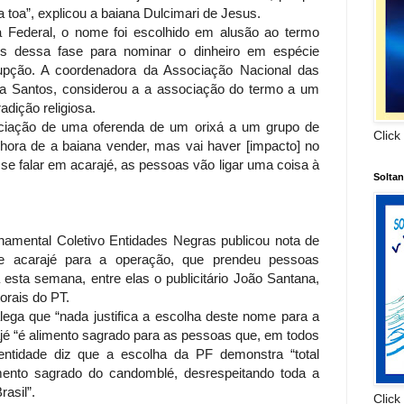
 toa”, explicou a baiana Dulcimari de Jesus.
 Federal, o nome foi escolhido em alusão ao termo
ados dessa fase para nominar o dinheiro em espécie
upção. A coordenadora da Associação Nacional das
ta Santos, considerou a a associação do termo a um
adição religiosa.
ssociação de uma oferenda de um orixá a um grupo de
Click
 hora de a baiana vender, mas vai haver [impacto] no
e falar em acarajé, as pessoas vão ligar uma coisa à
Solta
namental Coletivo Entidades Negras publicou nota de
e acarajé para a operação, que prendeu pessoas
esta semana, entre elas o publicitário João Santana,
orais do PT.
lega que “nada justifica a escolha deste nome para a
jé “é alimento sagrado para as pessoas que, em todos
 entidade diz que a escolha da PF demonstra “total
emento sagrado do candomblé, desrespeitando toda a
rasil”.
Click