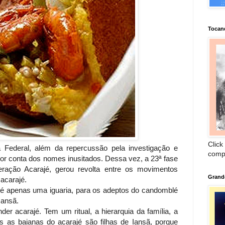
Tocan
Click
 Federal, além da repercussão pela investigação e
comp
r conta dos nomes inusitados. Dessa vez, a 23ª fase
ração Acarajé, gerou revolta entre os movimentos
Grand
acarajé.
 é apenas uma iguaria, para os adeptos do candomblé
Iansã.
er acarajé. Tem um ritual, a hierarquia da família, a
as as baianas do acarajé são filhas de Iansã, porque