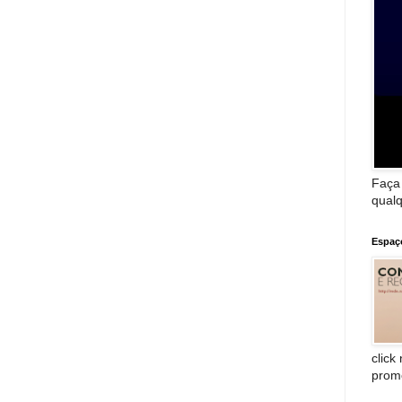
Faça
qualq
Espaç
click
prom