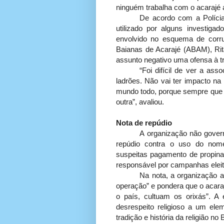
ninguém trabalha com o acarajé a
De acordo com a Polícia
utilizado por alguns investig
envolvido no esquema de corr
Baianas de Acarajé (ABAM), Ri
assunto negativo uma ofensa à tr
“Foi difícil de ver a a
ladrões. Não vai ter impacto na
mundo todo, porque sempre que s
outra”, avaliou.
Nota de repúdio
A organização não gover
repúdio contra o uso do nom
suspeitas pagamento de propina 
responsável por campanhas eleit
Na nota, a organização a
operação” e pondera que o acara
o país, cultuam os orixás”. A
desrespeito religioso a um el
tradição e história da religião no B