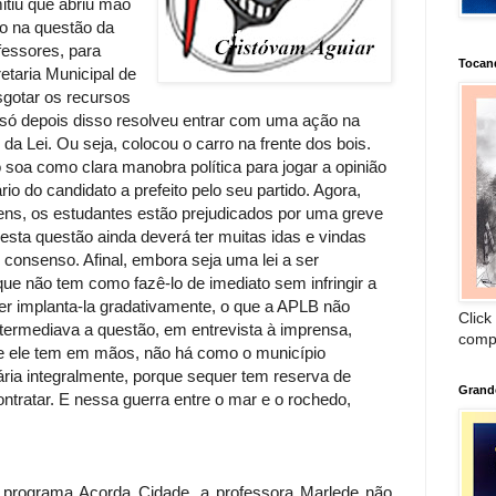
tiu que abriu mão
co na questão da
fessores, para
Tocan
etaria Municipal de
gotar os recursos
 e só depois disso resolveu entrar com uma ação na
 da Lei. Ou seja, colocou o carro na frente dos bois.
 soa como clara manobra política para jogar a opinião
rio do candidato a prefeito pelo seu partido. Agora,
ens, os estudantes estão prejudicados por uma greve
esta questão ainda deverá ter muitas idas e vindas
 consenso. Afinal, embora seja uma lei a ser
que não tem como fazê-lo de imediato sem infringir a
Quer implanta-la gradativamente, o que a APLB não
Click
ntermediava a questão, em entrevista à imprensa,
comp
e ele tem em mãos, não há como o município
ária integralmente, porque sequer tem reserva de
Grand
tratar. E nessa guerra entre o mar e o rochedo,
grama Acorda Cidade, a professora Marlede não