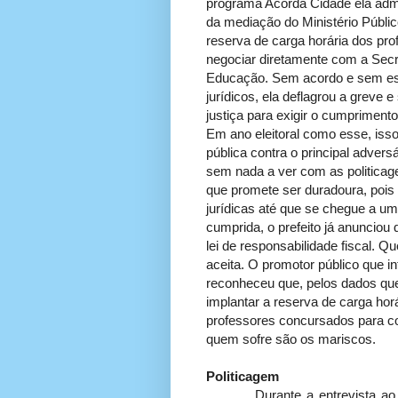
programa Acorda Cidade ela admi
da mediação do Ministério Públi
reserva de carga horária dos pro
negociar diretamente com a Secr
Educação. Sem acordo e sem es
jurídicos, ela deflagrou a greve
justiça para exigir o cumprimento
Em ano eleitoral como esse, isso
pública contra o principal adversá
sem nada a ver com as politicag
que promete ser duradoura, pois 
jurídicas até que se chegue a um
cumprida, o prefeito já anunciou 
lei de responsabilidade fiscal. 
aceita. O promotor público que i
reconheceu que, pelos dados qu
implantar a reserva de carga hor
professores concursados para con
quem sofre são os mariscos.
Politicagem
Durante a entrevista ao pro