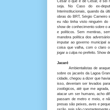
César o que é de César, e sei 
seja. No Caso do ex-deputa
Interinstitucionais, quando da ú
obras do BRT, Sérgio Carneiro 
eu não tinha visto ninguém do
show de conhecimento sobre o as
e políticos. Sem mentiras, se
manobra política dos adversário
imputar ao governo municipal a
coisa que valha, com o claro o
jogar a culpa no prefeito. Show d
Jacaré
Ambientalistas de araque emi
sobre os jacarés da Lagoa Grand
cidade, chegou a dizer que havi
isso, deveriam ser levados para
zoológicos, até que me agrada,
atacar um ser humano, acho difí
passam de metro e meio, e nã
presas são peixes, aves e peq
razão, pois são constantemente c