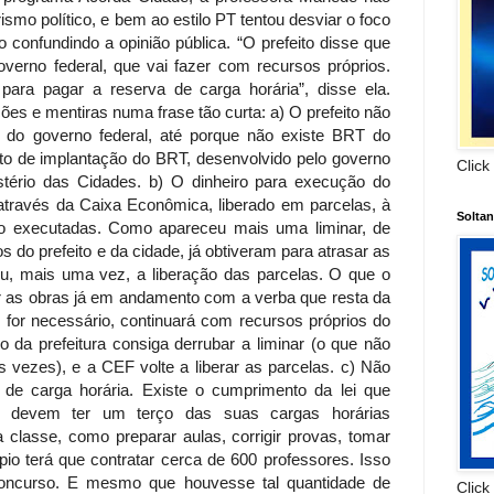
smo político, e bem ao estilo PT tentou desviar o foco
o confundindo a opinião pública. “O prefeito disse que
verno federal, que vai fazer com recursos próprios.
para pagar a reserva de carga horária”, disse ela.
es e mentiras numa frase tão curta: a) O prefeito não
 do governo federal, até porque não existe BRT do
eto de implantação do BRT, desenvolvido pelo governo
Click
stério das Cidades. b) O dinheiro para execução do
através da Caixa Econômica, liberado em parcelas, à
Solta
o executadas. Como apareceu mais uma liminar, de
os do prefeito e da cidade, já obtiveram para atrasar as
, mais uma vez, a liberação das parcelas. O que o
tar as obras já em andamento com a verba que resta da
e for necessário, continuará com recursos próprios do
co da prefeitura consiga derrubar a liminar (o que não
ras vezes), e a CEF volte a liberar as parcelas. c) Não
 de carga horária. Existe o cumprimento da lei que
s devem ter um terço das suas cargas horárias
a classe, como preparar aulas, corrigir provas, tomar
pio terá que contratar cerca de 600 professores. Isso
concurso. E mesmo que houvesse tal quantidade de
Click