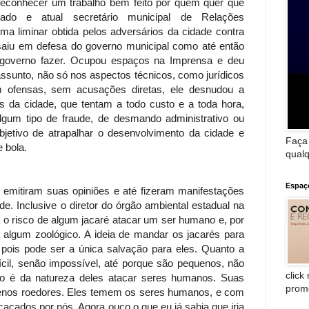
reconhecer um trabalho bem feito por quem quer que
do e atual secretário municipal de Relações
ltima liminar obtida pelos adversários da cidade contra
saiu em defesa do governo municipal como até então
 governo fazer. Ocupou espaços na Imprensa e deu
sunto, não só nos aspectos técnicos, como jurídicos
m ofensas, sem acusações diretas, ele desnudou a
s da cidade, que tentam a todo custo e a toda hora,
lgum tipo de fraude, de desmando administrativo ou
bjetivo de atrapalhar o desenvolvimento da cidade e
Faça
e bola.
qualq
Espaç
tiram suas opiniões e até fizeram manifestações
e. Inclusive o diretor do órgão ambiental estadual na
a o risco de algum jacaré atacar um ser humano e, por
 algum zoológico. A ideia de mandar os jacarés para
 pois pode ser a única salvação para eles. Quanto a
cil, senão impossível, até porque são pequenos, não
click
o é da natureza deles atacar seres humanos. Suas
prom
uenos roedores. Eles temem os seres humanos, e com
açados por nós. Agora ouço o que eu já sabia que iria