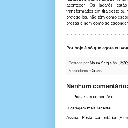
acontecer. Os jacarés estã
transformados em tira gosto ou
protege-los, não têm como esco
presas e nem como se esconder
*_*_*_*_*_*_*_*_*_*_*_*_*_*_*_
Por hoje é só que agora eu vo
Postado por
Maura Sérgia
às
12:36
Marcadores:
Coluna
Nenhum comentário
Postar um comentário
Postagem mais recente
Assinar:
Postar comentários (Ato