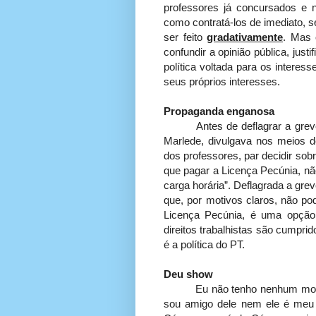
professores já concursados e 
como contratá-los de imediato, se
ser feito
gradativamente
. Mas o
confundir a opinião pública, just
política voltada para os intere
seus próprios interesses.
Propaganda enganosa
Antes de deflagrar a greve do
Marlede, divulgava nos meios 
dos professores, par decidir sob
que pagar a Licença Pecúnia, nã
carga horária”. Deflagrada a gre
que, por motivos claros, não po
Licença Pecúnia, é uma opção
direitos trabalhistas são cumprid
é a política do PT.
Deu show
Eu não tenho nenhum motivo p
sou amigo dele nem ele é meu