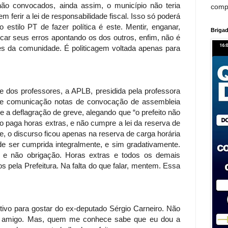
não convocados, ainda assim, o município não teria
comp
m ferir a lei de responsabilidade fiscal. Isso só poderá
 estilo PT de fazer política é este. Mentir, enganar,
Brigad
ificar seus erros apontando os dos outros, enfim, não é
sses da comunidade. É politicagem voltada apenas para
s professores, a APLB, presidida pela professora
de comunicação notas de convocação de assembleia
re a deflagração de greve, alegando que “o prefeito não
o paga horas extras, e não cumpre a lei da reserva de
ve, o discurso ficou apenas na reserva de carga horária
de ser cumprida integralmente, e sim gradativamente.
 e não obrigação. Horas extras e todos os demais
os pela Prefeitura. Na falta do que falar, mentem. Essa
ara gostar do ex-deputado Sérgio Carneiro. Não
 amigo. Mas, quem me conhece sabe que eu dou a