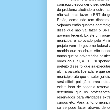
conseguiu esconder o seu sectari
do problema aludindo a outro fat
não vai mais fazer o BRT do go
Então, como não tem dinheiro 
Vejamos então quantas contradiçõ
disse que não vai fazer o BRT
governo federal. Existe um proj
municipal e aprovado pelo Mini
projeto vem do governo federal 
medida que as obras vão send
tantas que os adversários polític
obras do BRT, a CEF suspendeu
prefeito disse foi que irá execu
última parcela liberada, e que s
município até que o setor jurídi
será difícil, pois já ocorreu out
existe isso de pagar a reserva
determina que os professore
reservados para atividades extr
cursos etc. Para tanto, o municí
só se pode fazer através de 