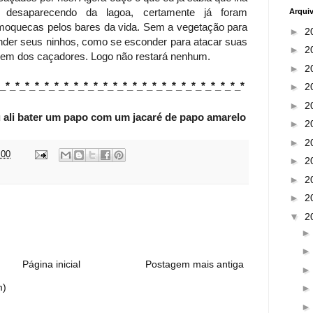
o desaparecendo da lagoa, certamente já foram
Arqui
 moquecas pelos bares da vida. Sem a vegetação para
►
2
nder seus ninhos, como se esconder para atacar suas
►
2
em dos caçadores. Logo não restará nenhum.
►
2
*_*_*_*_*_*_*_*_*_*_*_*_*_*_*_*_*_*_*_*_*_*_*_*_*_*
►
2
►
2
u ali bater um papo com um jacaré de papo amarelo
►
2
►
2
:00
►
2
►
2
►
2
:
▼
2
Página inicial
Postagem mais antiga
m)