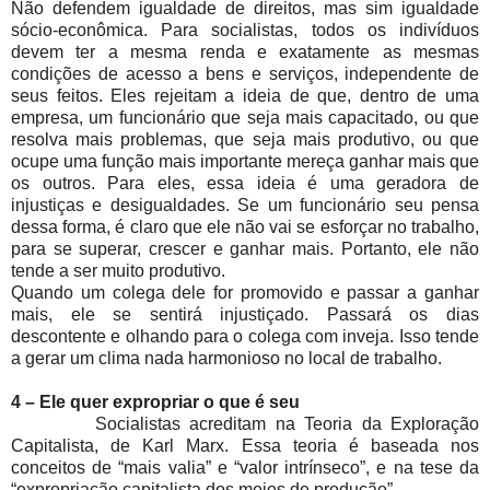
Não defendem igualdade de direitos, mas sim igualdade
sócio-econômica. Para socialistas, todos os indivíduos
devem ter a mesma renda e exatamente as mesmas
condições de acesso a bens e serviços, independente de
seus feitos. Eles rejeitam a ideia de que, dentro de uma
empresa, um funcionário que seja mais capacitado, ou que
resolva mais problemas, que seja mais produtivo, ou que
ocupe uma função mais importante mereça ganhar mais que
os outros. Para eles, essa ideia é uma geradora de
injustiças e desigualdades. Se um funcionário seu pensa
dessa forma, é claro que ele não vai se esforçar no trabalho,
para se superar, crescer e ganhar mais. Portanto, ele não
tende a ser muito produtivo.
Quando um colega dele for promovido e passar a ganhar
mais, ele se sentirá injustiçado. Passará os dias
descontente e olhando para o colega com inveja. Isso tende
a gerar um clima nada harmonioso no local de trabalho.
4 – Ele quer expropriar o que é seu
Socialistas acreditam na Teoria da Exploração
Capitalista, de Karl Marx. Essa teoria é baseada nos
conceitos de “mais valia” e “valor intrínseco”, e na tese da
“expropriação capitalista dos meios de produção”.