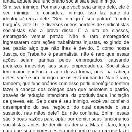
ainda, aquele seu funcionário socialista é seu inimigo.
Sim, seu inimigo. Por mais que você seja amigo dele, ele é
seu inimigo. Te considera inimigo. Isso faz parte da
ideologia/crença dele. “Seu inimigo é seu patrão”, “contra
burguês, vote 16”, e diversos outros bordões de sindicalistas
socialistas são a prova disso. É a luta de classes,
empregado versus patrão. Não é raro empregados
ingressarem com ações trabalhistas injustas, exigindo de
seu patrão algo que não lhes é devido. E como nossa
Justiça do Trabalho é paternalista, não é raro que essas
ações sejam ganhas pelos empregados, causando
prejuízos indevidos aos seus empregadores. Socialistas
tem maior tendência a agir dessa forma, pois, na cabeça
deles, você é um inimigo que os está roubando. Não é raro,
também, que funcionários com esse perfil ideológico tentem
fazer a cabeça dos colegas para que boicotem o patrão,
através de redução intencional da produtividade, incitação
de greves, etc. Se o cara é seu inimigo, você vai confiar o
desempenho do seu negócio, do qual depende o seu
sustento, nas mãos dele? Eu não confiaria. Enfim, essas
são 5 boas razões para optar por demitir seus funcionários
socialistas, antes de demitir os demais. Mas é claro, torço
para que sua empresa esteja indo bem e não precise fazer