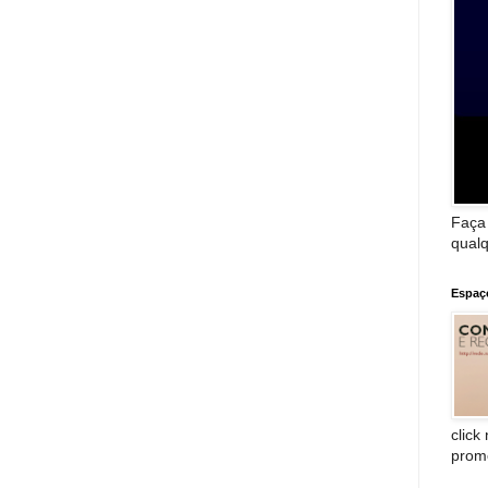
Faça
qualq
Espaç
click
prom