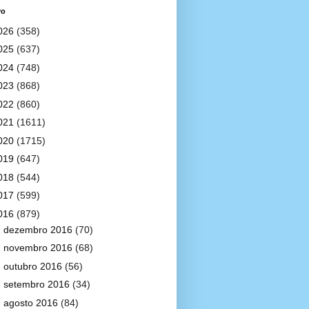
vo
026
(358)
025
(637)
024
(748)
023
(868)
022
(860)
021
(1611)
020
(1715)
019
(647)
018
(544)
017
(599)
016
(879)
►
dezembro 2016
(70)
►
novembro 2016
(68)
►
outubro 2016
(56)
►
setembro 2016
(34)
►
agosto 2016
(84)