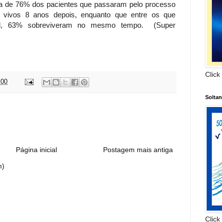
rca de 76% dos pacientes que passaram pelo processo
o vivos 8 anos depois, enquanto que entre os que
el, 63% sobreviveram no mesmo tempo. (S
uper
Click
:00
Solta
:
Página inicial
Postagem mais antiga
m)
Click