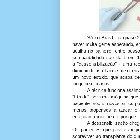
Só no Brasil, há quase 2
haver muita gente esperando, 
agulha no palheiro: entre pes
compatibilidade são de 1 em 1
a "dessensibilização" - uma téc
diminuindo as chances de rejeiçã
um novo estudo
, que acaba de
longo de oito anos.
A técnica funciona assim:
"filtrado" por uma máquina qu
paciente produz novos anticorp
menos propensos a atacar o r
entendam muito bem o por quê.
A dessensibilização cheg
Os pacientes que passaram pel
sobreviver ao transplante do 