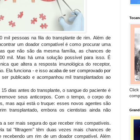
Tocan
0 mil pessoas na fila do transplante de rim. Além de
encontrar um doador compatível é como procurar uma
soas que não são da mesma família, as chances de
00 mil. Mas há uma solução possível para isso. É
nica que altera a resposta imunológica do receptor,
o. Ela funciona - e isso
acaba de ser comprovado por
 ser publicado e acompanhou mil transplantados ao
Click
 15 dias antes do transplante, o sangue do paciente é
comp
e remove seus anticorpos. Com o tempo, o corpo do
os, mas aqui está o truque: esses novos agentes são
im transplantado, embora os cientistas ainda não
Grand
a a ser mais segura do que receber rins compatíveis.
a tal "filtragem" têm duas vezes mais chances de
que recebendo um rim de um doador compatível. Além