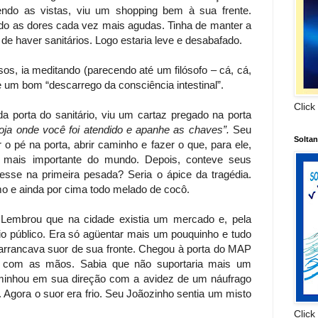
uendo as vistas, viu um shopping bem à sua frente.
ndo as dores cada vez mais agudas. Tinha de manter a
 de haver sanitários. Logo estaria leve e desabafado.
os, ia meditando (parecendo até um filósofo – cá, cá,
e um bom “descarrego da consciência intestinal”.
Click
 porta do sanitário, viu um cartaz pregado na porta
 loja onde você foi atendido e apanhe as chaves”.
Seu
Solta
o pé na porta, abrir caminho e fazer o que, para ele,
 mais importante do mundo. Depois, conteve seus
esse na primeira pesada? Seria o ápice da tragédia.
o e ainda por cima todo melado de cocô.
Lembrou que na cidade existia um mercado e, pela
rio público. Era só agüentar mais um pouquinho e tudo
e arrancava suor de sua fronte. Chegou à porta do MAP
 com as mãos. Sabia que não suportaria mais um
caminhou em sua direção com a avidez de um náufrago
 Agora o suor era frio. Seu Joãozinho sentia um misto
Click