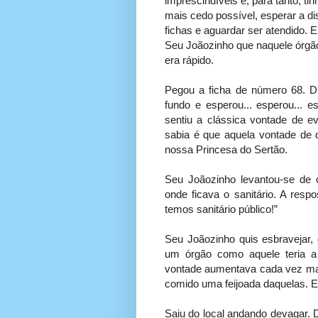
imprescindíveis e, para tanto, ti
mais cedo possível, esperar a di
fichas e aguardar ser atendido. 
Seu Joãozinho que naquele órgão 
era rápido.
Pegou a ficha de número 68. Dif
fundo e esperou... esperou... 
sentiu a clássica vontade de e
sabia é que aquela vontade de d
nossa Princesa do Sertão.
Seu Joãozinho levantou-se de o
onde ficava o sanitário. A resp
temos sanitário público!”
Seu Joãozinho quis esbravejar, 
um órgão como aquele teria a 
vontade aumentava cada vez mais
comido uma feijoada daquelas. E 
Saiu do local andando devagar. 