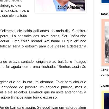
nha de chegar o
stribuição das
E ainda diziam para
Tocan
que ele iria tudo
icilmente ele sairia dali antes do meio-dia. Suspirou
esperou. Lá por volta das nove horas, Seu Joãozinho
vacuar. Uma coisa normal. Até banal. O que ele não
efecar seria o estopim para que viesse a detestar a
nde estava sentado, dirigiu-se ao balcão e indagou
osta foi aguda como uma flechada: “Senhor, aqui não
Click
comp
gritar que aquilo era um absurdo. Falar bem alto que
Grand
obrigação de possuir um sanitário público, mas a
 e ele se calou. Lembrou que na noite anterior havia
agora tinha de jogar fora o excesso.
Dor de barriga é assim. Se você fizer um esforço além