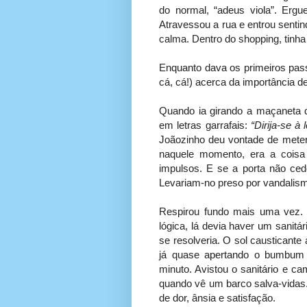
do normal, “adeus viola”. Erg
Atravessou a rua e entrou senti
calma. Dentro do shopping, tinha
Enquanto dava os primeiros pass
cá, cá!) acerca da importância d
Quando ia girando a maçaneta da
em letras garrafais:
“Dirija-se à
Joãozinho deu vontade de meter 
naquele momento, era a coisa
impulsos. E se a porta não ced
Levariam-no preso por vandalism
Respirou fundo mais uma vez. 
lógica, lá devia haver um sanitá
se resolveria. O sol causticant
já quase apertando o bumbum
minuto. Avistou o sanitário e 
quando vê um barco salva-vidas.
de dor, ânsia e satisfação.