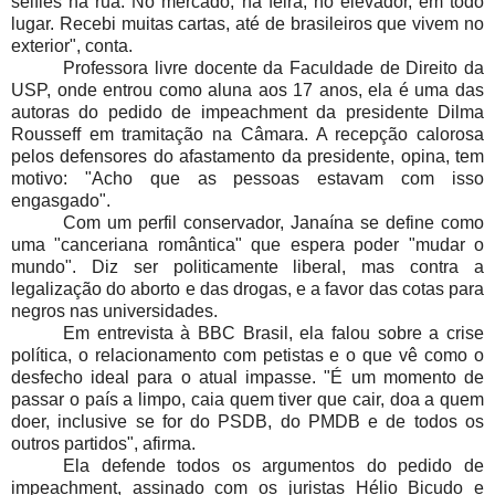
selfies na rua. No mercado, na feira, no elevador, em todo
lugar. Recebi muitas cartas, até de brasileiros que vivem no
exterior", conta.
Professora livre docente da Faculdade de Direito da
USP, onde entrou como aluna aos 17 anos, ela é uma das
autoras do pedido de impeachment da presidente Dilma
Rousseff em tramitação na Câmara. A recepção calorosa
pelos defensores do afastamento da presidente, opina, tem
motivo: "Acho que as pessoas estavam com isso
engasgado".
Com um perfil conservador, Janaína se define como
uma "canceriana romântica" que espera poder "mudar o
mundo". Diz ser politicamente liberal, mas contra a
legalização do aborto e das drogas, e a favor das cotas para
negros nas universidades.
Em entrevista à BBC Brasil, ela falou sobre a crise
política, o relacionamento com petistas e o que vê como o
desfecho ideal para o atual impasse. "É um momento de
passar o país a limpo, caia quem tiver que cair, doa a quem
doer, inclusive se for do PSDB, do PMDB e de todos os
outros partidos", afirma.
Ela defende todos os argumentos do pedido de
impeachment, assinado com os juristas Hélio Bicudo e