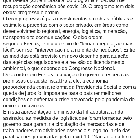
quarta-feira (22) em Brasília, do programa Pró-Brasil de
recuperação econômica pós-covid-19. O programa tem dois
eixos: progresso e ordem.
O eixo progresso é para investimentos em obras públicas e
estímulo a parcerias com o setor privado, em áreas como
desenvolvimento regional, energia, logística, mineração,
transporte e telecomunicações. O eixo ordem,
segundo Freitas, tem o objetivo de “tornar a regulação mais
fácil", sem ser "intervenção no ambiente de negócios”. Entre
as medidas está previsto um novo desenho para atuação
das agências reguladores e a revisão do licenciamento
ambiental, o que depende do Congresso Nacional.
De acordo com Freitas, a atuação do governo respeita as
premissas do ajuste fiscal.Para ele, a economia
proporcionada com a reforma da Previdência Social e com a
queda de juros foi importante para o país
ter
melhores
condições de enfrentar a crise provocada pela pandemia do
novo coronavíruos.
Em sua apresentação, o ministro da Infraetrutura ainda
assinalou as medidas de logística que foram tomadas pelo
governo para garantir a circulação de mercadorias e de
trabalhadores em atividades essenciais logo no início das
paralisações provocadas pela covid-19. “Não adianta
ter
o