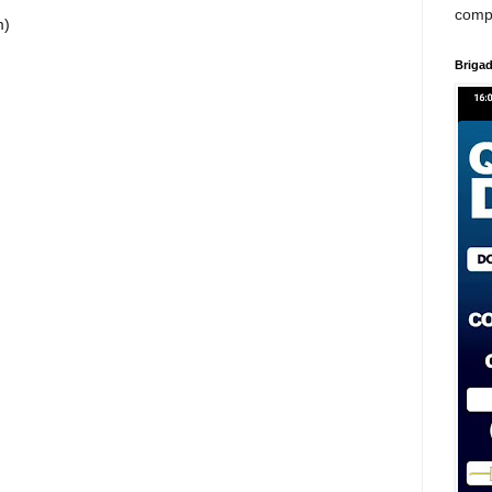
comp
m)
Brigad