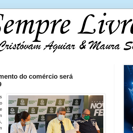
mento do comércio será
9
s
o
e
m
,
m