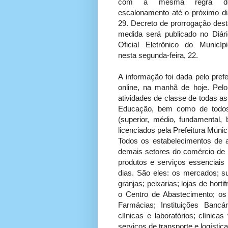
com a mesma regra d
escalonamento até o próximo di
29. Decreto de prorrogação dest
medida será publicado no Diári
Oficial Eletrônico do Municípi
nesta segunda-feira, 22.
A informação foi dada pelo prefe
online, na manhã de hoje. Pel
atividades de classe de todas a
Educação, bem como de todos
(superior, médio, fundamental,
licenciados pela Prefeitura Munic
Todos os estabelecimentos de 
demais setores do comércio de 
produtos e serviços essenciai
dias. São eles: os mercados; su
granjas; peixarias; lojas de hortif
o Centro de Abastecimento; os
Farmácias; Instituições Bancá
clínicas e laboratórios; clínica
serviços de transporte e logísti