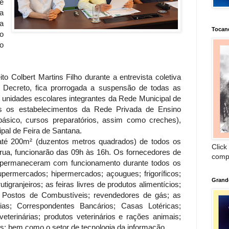
e
a
a
Tocan
o
o
ito Colbert Martins Filho durante a entrevista coletiva
o Decreto, fica prorrogada a suspensão de todas as
s unidades escolares integrantes da Rede Municipal de
 os estabelecimentos da Rede Privada de Ensino
 básico, cursos preparatórios, assim como creches),
ipal de Feira de Santana.
até 200m² (duzentos metros quadrados) de todos os
Click
rua, funcionarão das 09h às 16h. Os fornecedores de
comp
s permaneceram com funcionamento durante todos os
permercados; hipermercados; açougues; frigoríficos;
Grand
rutigranjeiros; as feiras livres de produtos alimentícios;
 Postos de Combustíveis; revendedores de gás; as
rias; Correspondentes Bancários; Casas Lotéricas;
s veterinárias; produtos veterinários e rações animais;
cas; bem como o setor de tecnologia da informação.