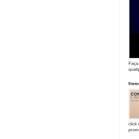
Faça
qualq
Espaç
click
prom