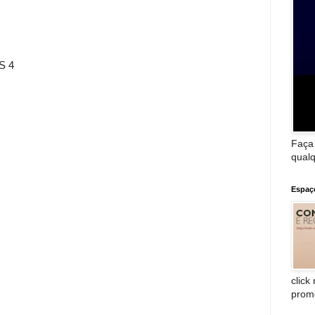
S 4
Faça
qualq
Espaç
click
prom