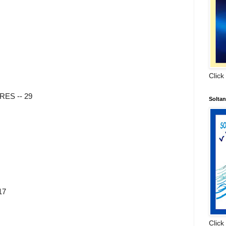
Click
ES -- 29
Solta
17
Click