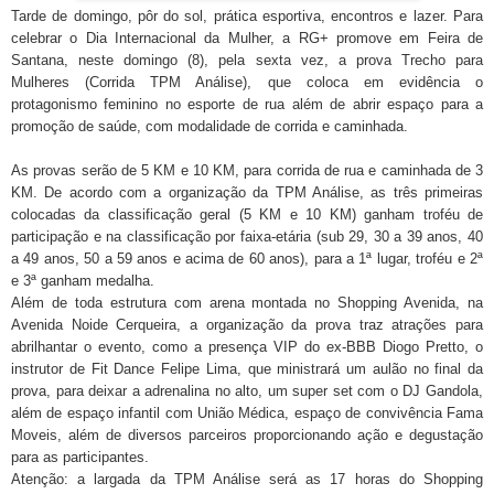
Tarde de domingo, pôr do sol, prática esportiva, encontros e lazer. Para
celebrar o Dia Internacional da Mulher, a RG+ promove em Feira de
Santana, neste domingo (8), pela sexta vez, a prova Trecho para
Mulheres (Corrida TPM Análise), que coloca em evidência o
protagonismo feminino no esporte de rua além de abrir espaço para a
promoção de saúde, com modalidade de corrida e caminhada.
As provas serão de 5 KM e 10 KM, para corrida de rua e caminhada de 3
KM. De acordo com a organização da TPM Análise, as três primeiras
colocadas da classificação geral (5 KM e 10 KM) ganham troféu de
participação e na classificação por faixa-etária (sub 29, 30 a 39 anos, 40
a 49 anos, 50 a 59 anos e acima de 60 anos), para a 1ª lugar, troféu e 2ª
e 3ª ganham medalha.
Além de toda estrutura com arena montada no Shopping Avenida, na
Avenida Noide Cerqueira, a organização da prova traz atrações para
abrilhantar o evento, como a presença VIP do ex-BBB Diogo Pretto, o
instrutor de Fit Dance Felipe Lima, que ministrará um aulão no final da
prova, para deixar a adrenalina no alto, um super set com o DJ Gandola,
além de espaço infantil com União Médica, espaço de convivência Fama
Moveis, além de diversos parceiros proporcionando ação e degustação
para as participantes.
Atenção: a largada da TPM Análise será as 17 horas do Shopping