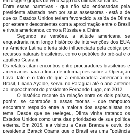
em blogs e grupos de Whatsapp nas últimas semanas.
Entre essas narrativas - que não são endossadas pela
presidente afastada nem por seus assessores - está a de
que os Estados Unidos teriam favorecido a saída de Dilma
por estarem descontentes com a aproximação entre o Brasil
e rivais americanos, como a Rússia e a China.
Segundo as versões, a atitude americana se
enquadraria num longo histórico de intervenções dos EUA
na América Latina e teria sido influenciada pela cobiça por
recursos naturais brasileiros, como o petróleo do pré-sal e o
aquífero Guarani.
Os relatos citam encontros entre procuradores brasileiros e
americanos para a troca de informações sobre a Operação
Lava Jato e o fato de que a embaixadora americana no
Brasil, Liliana Ayalde, serviu no Paraguai até o ano anterior
ao impeachment do presidente Fernando Lugo, em 2012.
O histórico recente da relação entre os dois países,
porém, se contrapõe a essas teorias - que tampouco
encontram respaldo entre a maioria dos especialistas no
tema. Desde que se reelegeu, Dilma vinha tratando os
Estados Unidos como uma das prioridades de sua política
externa. Em 2015, ela visitou a Casa Branca e ouviu do
presidente Barack Obama que o Brasil era uma "potência