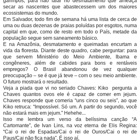
garimpos, para não falar no desmatamento que ameaça
secar as nascentes que abastecessem um dos maiores
ecossistemas do mundo.
Em Salvador, todo fim de semana há uma lista de cerca de
uma ou duas dezenas de praias poluídas por esgotos, numa
capital em que, como de resto em todo o País, metade da
população segue sem saneamento básico.
E na Amazônia, desmatamento e queimadas encurtam a
vida da floresta. Diante deste quadro, cabe perguntar: para
que servem Ministério do Meio Ambiente, Ibama e
congêneres, além de cabides para bons e rentáveis
empregos? O Brasil abandonou de vez qualquer
preocupação – se é que já teve – com o seu meio ambiente.
O futuro mostrará o resultado.
Veja a piada que vi no seriado Chaves: Kiko pergunta a
Chaves quantos ovos ele é capaz de comer em jejum.
Chaves responde que comeria “uns cinco ou seis”, ao que
Kiko retruca: “Impossível. Só um. A partir do segundo, você
não estará mais em jejum.” Hehehe...
Isso me lembra um verso da belíssima canção “A
Cartomante”, de Ivan Lins, na voz eterna de Elis Regina:
“Cai o rei de Espadas/Cai o rei de Ouros/Cai o rei de
Paus/Cai não fica nada”. É isso aí.