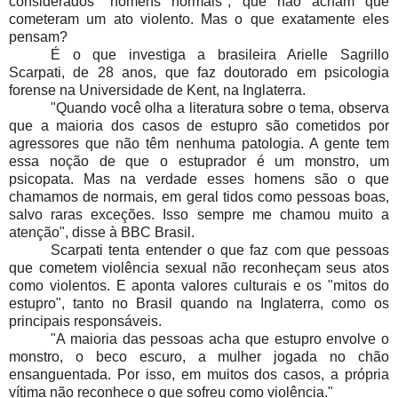
considerados "homens normais", que não acham que
cometeram um ato violento. Mas o que exatamente eles
pensam?
É o que investiga a brasileira Arielle Sagrillo
Scarpati, de 28 anos, que faz doutorado em psicologia
forense na Universidade de Kent, na Inglaterra.
"Quando você olha a literatura sobre o tema, observa
que a maioria dos casos de estupro são cometidos por
agressores que não têm nenhuma patologia. A gente tem
essa noção de que o estuprador é um monstro, um
psicopata. Mas na verdade esses homens são o que
chamamos de normais, em geral tidos como pessoas boas,
salvo raras exceções. Isso sempre me chamou muito a
atenção", disse à BBC Brasil.
Scarpati tenta entender o que faz com que pessoas
que cometem violência sexual não reconheçam seus atos
como violentos. E aponta valores culturais e os "mitos do
estupro", tanto no Brasil quando na Inglaterra, como os
principais responsáveis.
"A maioria das pessoas acha que estupro envolve o
monstro, o beco escuro, a mulher jogada no chão
ensanguentada. Por isso, em muitos dos casos, a própria
vítima não reconhece o que sofreu como violência."