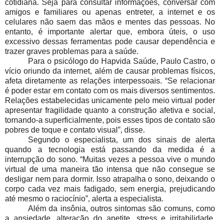
cotidiana. Seja para consultar informações, conversar com
amigos e familiares ou apenas entreter, a internet e os
celulares não saem das mãos e mentes das pessoas. No
entanto, é importante alertar que, embora úteis, o uso
excessivo dessas ferramentas pode causar dependência e
trazer graves problemas para a saúde.
Para o psicólogo do Hapvida Saúde, Paulo Castro, o
vício oriundo da internet, além de causar problemas físicos,
afeta diretamente as relações interpessoais. “Se relacionar
é poder estar em contato com os mais diversos sentimentos.
Relações estabelecidas unicamente pelo meio virtual poder
apresentar fragilidade quanto a construção afetiva e social,
tornando-a superficialmente, pois esses tipos de contato são
pobres de toque e contato visual”, disse.
Segundo o especialista, um dos sinais de alerta
quando a tecnologia está passando da medida é a
interrupção do sono. “Muitas vezes a pessoa vive o mundo
virtual de uma maneira tão intensa que não consegue se
desligar nem para dormir. Isso atrapalha o sono, deixando o
corpo cada vez mais fadigado, sem energia, prejudicando
até mesmo o raciocínio”, alerta a especialista.
Além da insônia, outros sintomas são comuns, como
a ansiedade, alteração do apetite, stress e irritabilidade.