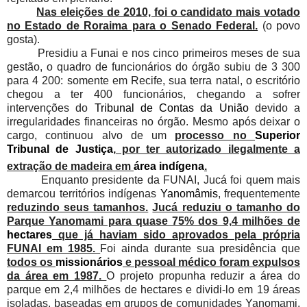
Nas eleições de 2010, foi o candidato mais votado
no Estado de Roraima para o Senado Federal.
(o povo
gosta).
Presidiu a Funai e nos cinco primeiros meses de sua
gestão, o quadro de funcionários do órgão subiu de 3 300
para 4 200: somente em Recife, sua terra natal, o escritório
chegou a ter 400 funcionários, chegando a sofrer
intervenções do
Tribunal de Contas da União
devido a
irregularidades financeiras no órgão. Mesmo após deixar o
cargo, continuou alvo de um
processo no
Superior
Tribunal de Justiça
, por ter autorizado ilegalmente a
extração de madeira em
área indígena
.
Enquanto presidente da FUNAI, Jucá foi quem mais
demarcou territórios indígenas
Yanomâmis
, frequentemente
reduzindo seus tamanhos.
Jucá reduziu o tamanho do
Parque Yanomami para quase 75% dos 9,4 milhões de
hectares
que já haviam sido aprovados pela própria
FUNAI em 1985.
Foi ainda durante sua presidência que
todos os
missionários
e pessoal médico foram expulsos
da área em 1987.
O projeto propunha reduzir a área do
parque em 2,4 milhões de hectares e dividi-lo em 19 áreas
isoladas, baseadas em grupos de comunidades Yanomami.