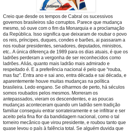
Creio que desde os tempos de Cabral os sucessivos
governos brasileiros são corruptos. Parece que mudança
mesmo, só ouve com o fim da Monarquia e a proclamação
da República. Isso significa que deixaram de roubar o povo
os reis, príncipes, duques, condes e barões, ai passaram a
nos roubar presidentes, senadores, deputados, ministros,
etc.. A única diferença de 1989 para os dias atuais, é que os
ladrões perderam a vergonha de ser reconhecidos como
ladrões. Aliás, quanto mais ladrão mais admirado e
respeitado é. E a preferência nacional é pelo que “rouba,
mas faz”. Entra ano e sai ano, entra década e sai década, e
aparentemente houve muitas mudanças na política
brasileira. Ledo engano. Se olharmos de perto, há séculos
somos roubados pelos mesmos. Morreram os
antepassados, vieram os descendentes, e as poucas
mudanças aconteceram quando um ladrão sem tradição
familiar conseguiu entrar sorrateiramente e se infiltrar e ser
aceito pela fina flor da bandidagem nacional, como o tal
torneiro mecânico que virou presidente, e roubou tanto que
quase levou o país à falência total. Se alguém duvida que