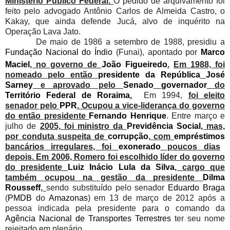
Ministério Público Federal
.
O pedido de arquivamento foi
feito pelo advogado Antônio Carlos de Almeida Castro, o
Kakay, que ainda defende Jucá, alvo de inquérito na
Operação Lava Jato.
De maio de 1986 a setembro de 1988, presidiu a
Fundação Nacional do Índio
(Funai), apontado por
Marco
Maciel
, no governo de
João Figueiredo
.
Em 1988, foi
nomeado pelo então
presidente da República
José
Sarney
e aprovado pelo
Senado
governador
do
Território Federal de Roraima
.
Em 1994,
foi eleito
senador pelo
PPR
. Ocupou a vice-liderança do governo
do então presidente
Fernando Henrique
. Entre março e
julho de
2005, foi ministro da
Previdência Social
, mas,
por conduta suspeita de
corrupção
, com
empréstimos
bancários irregulares, foi
exonerado
poucos dias
depois. Em 2006, Romero foi escolhido líder do governo
do presidente
Luiz Inácio Lula da Silva
, cargo que
também ocupou na gestão da presidente
Dilma
Rousseff
,
sendo substituído pelo senador
Eduardo Braga
(
PMDB
do
Amazonas
) em 13 de março de 2012 após a
pessoa indicada pela presidente para o comando da
Agência Nacional de Transportes Terrestres
ter seu nome
rejeitado em plenário.