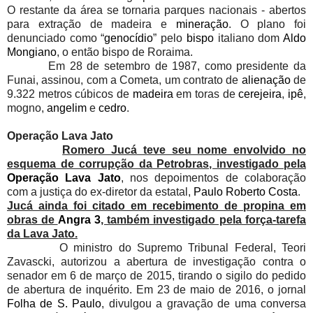
O restante da área se tornaria parques nacionais - abertos
para extração de madeira e
mineração
. O plano foi
denunciado como “
genocídio
” pelo
bispo
italiano dom
Aldo
Mongiano
, o então bispo de Roraima.
Em 28 de setembro de 1987, como presidente da
Funai, assinou, com a Cometa, um contrato de
alienação
de
9.322 metros cúbicos de
madeira
em toras de
cerejeira
,
ipê
,
mogno,
angelim
e
cedro
.
Operação Lava Jato
Romero Jucá teve seu nome envolvido no
esquema de corrupção da Petrobras, investigado pela
Operação Lava Jato
, nos depoimentos de colaboração
com a justiça do ex-diretor da estatal,
Paulo Roberto Costa
.
Jucá ainda foi citado em recebimento de propina em
obras de
Angra 3
, também investigado pela força-tarefa
da Lava Jato.
O ministro do Supremo Tribunal Federal, Teori
Zavascki, autorizou a abertura de investigação contra o
senador em 6 de março de 2015, tirando o sigilo do pedido
de abertura de inquérito. Em 23 de maio de 2016, o jornal
Folha de S. Paulo
, divulgou a gravação de uma conversa