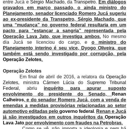
entre Jucá e
Sérgio Machado
, da
Transpetro
.
Em diálogos
gravados em março passado, o ainda ministro do
Planejamento, senador licenciado Romero Jucá sugeriu
ao ex-presidente da Transpetro, Sérgio Machado, que
uma “mudança” no governo federal resultaria em um
pacto para “estancar a sangria” representada pela
Operação Lava Jato, que investiga ambos.
No mesmo
dia Jucá se licenciou do cargo, e
o ministro do
Planejamento interino é seu vice, Dyogo Oliveira, que
também está sendo investigado por corrupção, pela
Operação Zelotes
.
Operação Zelotes
Em final de abril de 2016, a relatora da
Operação
Zelotes
, ministra
Cármen Lúcia
do
Supremo Tribunal
Federal
, abriu
inquérito para apurar suposto
envolvimento do presidente do Senado,
Renan
Calheiros
, e do senador Romero Jucá, com a venda de
emendas a medidas provisórias relacionadas ao setor
automotivo editadas pelo
governo federal
.
Renan e Jucá
já são investigados em outros inquéritos da
Operação
Lava Jato
por envolvimento com fraudes na Petrobras.
Como se vê, não importa a ideologia e nem há