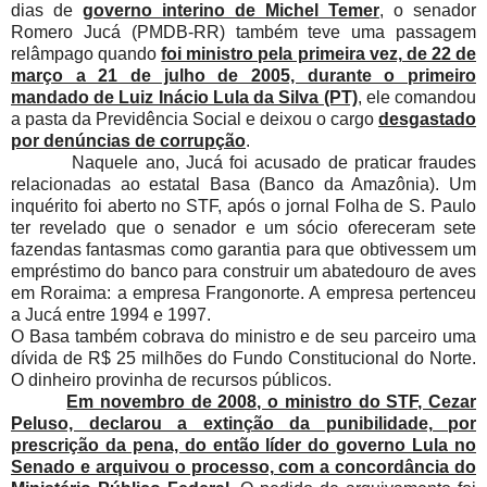
dias de
governo interino de Michel Temer
, o senador
Romero Jucá (PMDB-RR) também teve uma passagem
relâmpago quando
foi ministro pela primeira vez, de 22 de
março a 21 de julho de 2005, durante o primeiro
mandado de Luiz Inácio Lula da Silva (PT)
, ele comandou
a pasta da Previdência Social e deixou o cargo
desgastado
por denúncias de corrupção
.
Naquele ano, Jucá foi acusado de praticar fraudes
relacionadas ao estatal Basa (Banco da Amazônia). Um
inquérito foi aberto no STF, após o jornal Folha de S. Paulo
ter revelado que o senador e um sócio ofereceram sete
fazendas fantasmas como garantia para que obtivessem um
empréstimo do banco para construir um abatedouro de aves
em Roraima: a empresa Frangonorte. A empresa pertenceu
a Jucá entre 1994 e 1997.
O Basa também cobrava do ministro e de seu parceiro uma
dívida de R$ 25 milhões do Fundo Constitucional do Norte.
O dinheiro provinha de recursos públicos.
Em novembro de 2008, o ministro do STF, Cezar
Peluso, declarou a extinção da punibilidade, por
prescrição da pena, do então líder do governo Lula no
Senado e arquivou o processo, com a concordância do