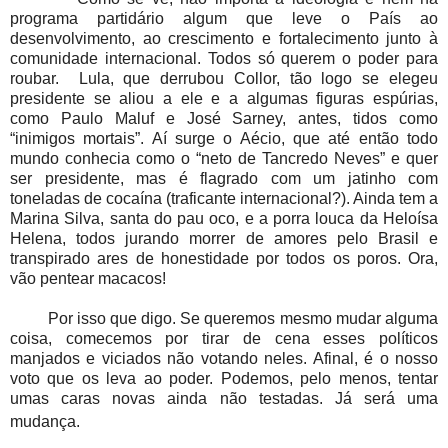
programa partidário algum que leve o País ao
desenvolvimento, ao crescimento e fortalecimento junto à
comunidade internacional. Todos só querem o poder para
roubar. Lula, que derrubou Collor, tão logo se elegeu
presidente se aliou a ele e a algumas figuras espúrias,
como Paulo Maluf e José Sarney, antes, tidos como
“inimigos mortais”. Aí surge o Aécio, que até então todo
mundo conhecia como o “neto de Tancredo Neves” e quer
ser presidente, mas é flagrado com um jatinho com
toneladas de cocaína (traficante internacional?). Ainda tem a
Marina Silva, santa do pau oco, e a porra louca da Heloísa
Helena, todos jurando morrer de amores pelo Brasil e
transpirado ares de honestidade por todos os poros. Ora,
vão pentear macacos!
Por isso que digo. Se queremos mesmo mudar alguma
coisa, comecemos por tirar de cena esses políticos
manjados e viciados não votando neles. Afinal, é o nosso
voto que os leva ao poder. Podemos, pelo menos, tentar
umas caras novas ainda não testadas. Já será uma
mudança.