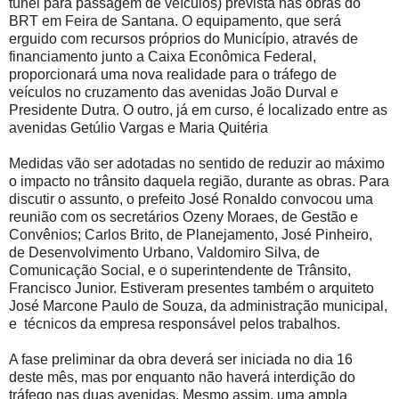
túnel para passagem de veículos) prevista nas obras do
BRT em Feira de Santana. O equipamento, que será
erguido com recursos próprios do Município, através de
financiamento junto a Caixa Econômica Federal,
proporcionará uma nova realidade para o tráfego de
veículos no cruzamento das avenidas João Durval e
Presidente Dutra. O outro, já em curso, é localizado entre as
avenidas Getúlio Vargas e Maria Quitéria
Medidas vão ser adotadas no sentido de reduzir ao máximo
o impacto no trânsito daquela região, durante as obras. Para
discutir o assunto, o prefeito José Ronaldo convocou uma
reunião com os secretários Ozeny Moraes, de Gestão e
Convênios; Carlos Brito, de Planejamento, José Pinheiro,
de Desenvolvimento Urbano, Valdomiro Silva, de
Comunicação Social, e o superintendente de Trânsito,
Francisco Junior. Estiveram presentes também o arquiteto
José Marcone Paulo de Souza, da administração municipal,
e técnicos da empresa responsável pelos trabalhos.
A fase preliminar da obra deverá ser iniciada no dia 16
deste mês, mas por enquanto não haverá interdição do
tráfego nas duas avenidas. Mesmo assim, uma ampla