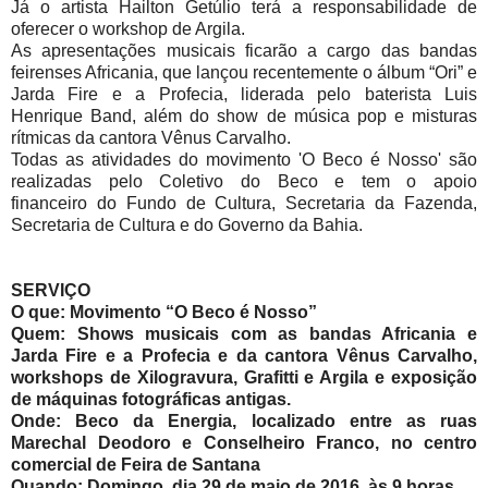
Já o artista Hailton Getúlio terá a responsabilidade de
oferecer o workshop de Argila.
As apresentações musicais ficarão a cargo das bandas
feirenses Africania, que lançou recentemente o álbum “Ori” e
Jarda Fire e a Profecia, liderada pelo baterista Luis
Henrique Band, além do show de música pop e misturas
rítmicas da cantora Vênus Carvalho.
Todas as atividades do movimento 'O Beco é Nosso' são
realizadas pelo Coletivo do Beco e tem o apoio
financeiro do Fundo de Cultura, Secretaria da Fazenda,
Secretaria de Cultura e do Governo da Bahia.
SERVIÇO
O que:
Movimento “O Beco é Nosso”
Quem:
Shows musicais com as bandas Africania e
Jarda Fire e a Profecia e da cantora Vênus Carvalho,
workshops de Xilogravura, Grafitti e Argila e exposição
de máquinas fotográficas antigas.
Onde
: Beco da Energia, localizado entre as ruas
Marechal Deodoro e Conselheiro Franco, no centro
comercial de Feira de Santana
Quando
: Domingo, dia 29 de maio de 2016, às 9 horas