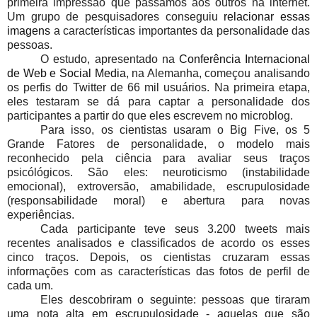
primeira impressão que passamos aos outros na internet.
Um grupo de pesquisadores conseguiu
relacionar essas
imagens
a características importantes da personalidade das
pessoas.
O estudo, apresentado na
Conferência Internacional
de Web e Social Media
, na Alemanha, começou analisando
os perfis do Twitter de 66 mil usuários. Na primeira etapa,
eles testaram se dá para captar a personalidade dos
participantes a partir do que eles escrevem no microblog.
Para isso, os cientistas usaram o Big Five, os 5
Grande Fatores de personalidade, o modelo mais
reconhecido pela ciência para avaliar seus traços
psicólógicos. São eles: neuroticismo (instabilidade
emocional), extroversão, amabilidade, escrupulosidade
(responsabilidade moral) e abertura para novas
experiências.
Cada participante teve seus 3.200 tweets mais
recentes analisados e classificados de acordo os esses
cinco traços. Depois, os cientistas cruzaram essas
informações com as características das fotos de perfil de
cada um.
Eles descobriram o seguinte: pessoas que tiraram
uma nota alta em escrupulosidade - aquelas que são